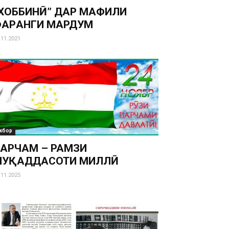
ХОББИНӢ” ДАР МАҲФИЛИ
АРҲАНГИ МАРДУМ
.11.2021
хбор
АРЧАМ – РАМЗИ
МУҚАДДАСОТИ МИЛЛӢ
.11.2025