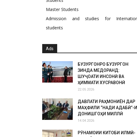
Students
Master Students
Admission and studies for Internation
students
Ads
БУЗУРГОНРО БУЗУРГОН
ЗИНДА МЕДОРАНД:
ШУҶОАТИ ИНСОНӢ ВА
ҲИММАТИ ХУСРАВОНӢ
22.05.2026
ДАВЛАТИ РАҲМОНИЁН ДАР
МАҲФИЛИ “НАҚДИ АДАБӢ”-
ДОНИШГОҲИ МИЛЛӢ
14.04.2026
РӮНАМОИИ КИТОБИ ИЛМӢ-