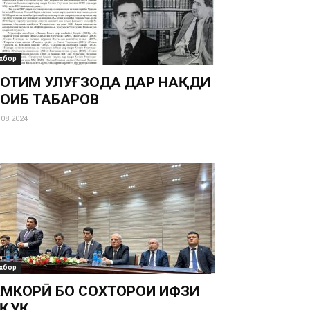
хбор
ОТИМ УЛУҒЗОДА ДАР НАҚДИ
ОҲИБ ТАБАРОВ
.08.2024
хбор
АМКОРӢ БО СОХТОРҲОИ ҲИФЗИ
УҚУҚ