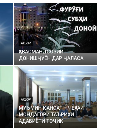
АХБОР
ҲАВАСМАНДСОЗИИ
ДОНИШҶӮЁН ДАР ҶАЛАСА
АХБОР
МУЪМИН ҚАНОАТ – ЧЕҲРАИ
МОНДАГОРИ ТАЪРИХИ
АДАБИЁТИ ТОҶИК