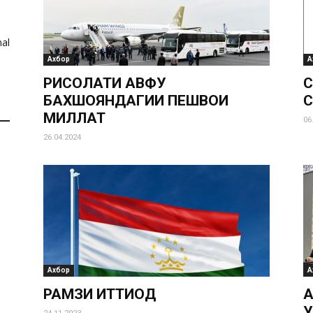
al
Ахбор
А
РИСОЛАТИ АВФУ
С
БАХШОЯНДАГИИ ПЕШВОИ
С
МИЛЛАТ
06
26.04.2024
И
Ахбор
А
РАМЗИ ИТТИҲОД
Ҳ
Ҳ