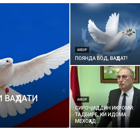
АХБОР
ПОЯНДА БОД, ВАҲДАТ!
 ВАҲДАТИ
АХБОР
СИРОҶИДДИН ИКРОМӢ:
ТАДБИРЕ, КИ ИДОМА
МЕХОҲАД…