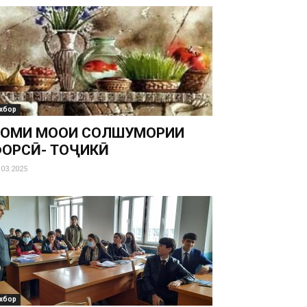
хбор
ОМИ МОҲҲОИ СОЛШУМОРИИ
ОРСӢ- ТОҶИКӢ
.03.2025
хбор