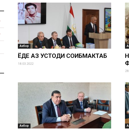
Ахбор
А
ЁДЕ АЗ УСТОДИ СОҲИБМАКТАБ
Н
Ф
18.03.2022
28
Ахбор
А