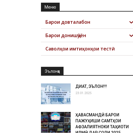
Меню
Барои довталабон
Барои донишҷӯён
Саволҳои имтиҳонҳои тестӣ
Эълонҳо
ДИҚҚАТ, ЭЪЛОН!!!
23.01.2025
ҲАВАСМАНДӢ БАРОИ
ПАЖУҲИШИ САМТҲОИ
АФЗАЛИЯТНОКИ ТАҲҚИҚОТИ
ИЛМӢ ДАР СОЛИ 2025