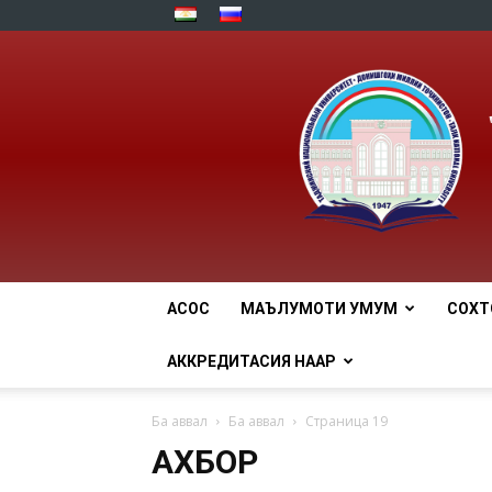
АСОСӢ
МАЪЛУМОТИ УМУМӢ
СОХТ
АККРЕДИТАСИЯ НААР
Ба аввал
Ба аввал
Страница 19
АХБОР