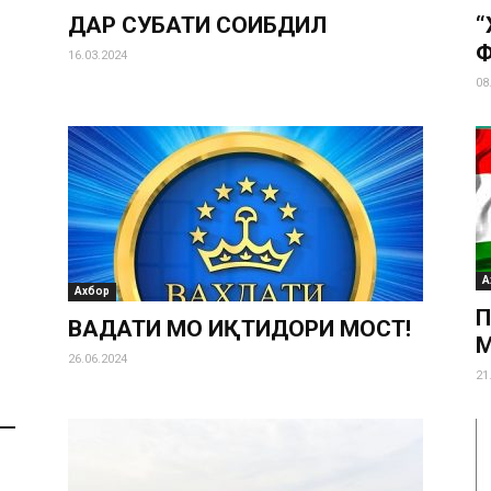
ДАР СУҲБАТИ СОҲИБДИЛ
“
Ф
16.03.2024
08
А
Ахбор
П
ВАҲДАТИ МО ИҚТИДОРИ МОСТ!
26.06.2024
21