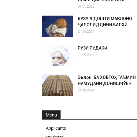
07.01.2025
БУЗУРГДОШТИ МАВЛОНО
ҶАЛОЛИДДИНИ БАЛХӢ
24.09.2024
РӮЗИ РӮДАКӢ
14.09.2024
Эълон! БА ХОБГОҲ ТАЪМИН
НАМУДАНИ ДОНИШҶӮЁН
24.08.2024
Menu
Applicants