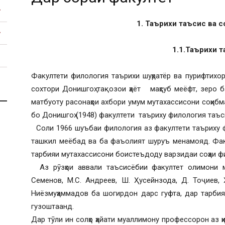
1. Таърихи таъсис ва с
1.1.Таърихи 
Факултети филология таърихи шуҳратёр ва пурифтихо
сохтори Донишгоҳ тақозои ҳаёт маҳсуб меёфт, зеро ба
матбуоту расонаҳои ахбори умум мутахассисони соҳибма
бо Донишгоҳ (1948) факултети таъриху филология таъс
Соли 1966 шуъбаи филология аз факултети таъриху 
ташкил меёбад ва ба фаъолият шуруъ менамояд. Фак
тарбияи мутахассисони боистеъдоду варзидаи соҳаи фи
Аз рӯзҳои аввали таъсисёбии факултет олимони ма
Семенов, М.С. Андреев, Ш. Ҳусейнзода, Д. Тоҷиев, 
Ниёзмуҳаммадов ба шогирдон дарс гуфта, дар тарбия
гузоштаанд.
Дар тӯли ин солҳо ҳайати муаллимону профессорон аз 