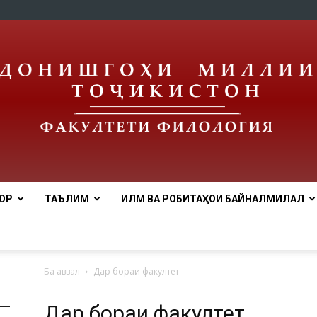
ОР
ТАЪЛИМ
ИЛМ ВА РОБИТАҲОИ БАЙНАЛМИЛАЛӢ
tnu
Ба аввал
Дар бораи факултет
Дар бораи факултет