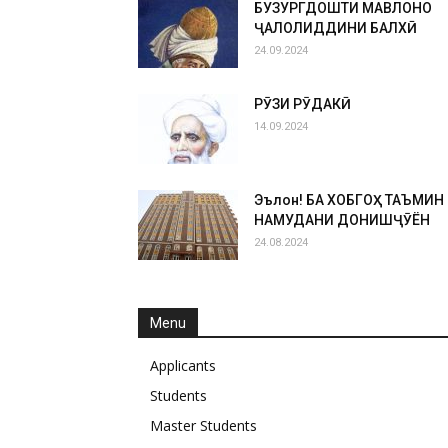
БУЗУРГДОШТИ МАВЛОНО
ҶАЛОЛИДДИНИ БАЛХӢ
24.09.2024
РӮЗИ РӮДАКӢ
14.09.2024
Эълон! БА ХОБГОҲ ТАЪМИН
НАМУДАНИ ДОНИШҶӮЁН
24.08.2024
Menu
Applicants
Students
Master Students