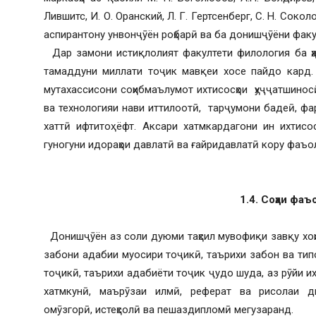
Лившитс, И. О. Оранский, Л. Г. Гертсенберг, С. Н. Соко
аспирантону унвонҷӯён роҳбарӣ ва ба донишҷӯёни факу
Дар замони истиқлолият факултети филология ба ҳай
тамаддуни миллати тоҷик мавқеи хосе пайдо кард.
мутахассисони соҳибмаълумот ихтисосҳои ҳуҷҷатшинос
ва технологияи нави иттилоотӣ, тарҷумони бадеӣ, фар
хаттӣ ифтитоҳ ёфт. Аксари хатмкардагони ин ихтисо
гуногуни идораҳои давлатӣ ва ғайридавлатӣ кору фаъо
1.4. Соҳаи фаъ
Донишҷӯён аз соли дуюми таҳсил мувофиқи завқу хоҳи
забони адабии муосири тоҷикӣ, таърихи забон ва тип
тоҷикӣ, таърихи адабиёти тоҷик ҷудо шуда, аз рӯйи и
хатмкунӣ, маърӯзаи илмӣ, реферат ва рисолаи ди
омӯзгорӣ, истеҳсолӣ ва пешаздипломӣ мегузаранд.