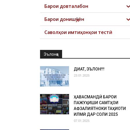
Барои довталабон
Барои донишҷӯён
Саволҳои имтиҳонҳои тестӣ
Эълонҳо
ДИҚҚАТ, ЭЪЛОН!!!
23.01.2025
ҲАВАСМАНДӢ БАРОИ
ПАЖУҲИШИ САМТҲОИ
АФЗАЛИЯТНОКИ ТАҲҚИҚОТИ
ИЛМӢ ДАР СОЛИ 2025
07.01.2025