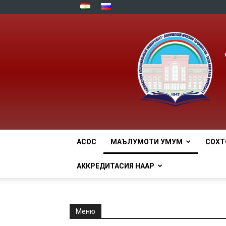
АСОСӢ
МАЪЛУМОТИ УМУМӢ
СОХТ
АККРЕДИТАСИЯ НААР
Меню