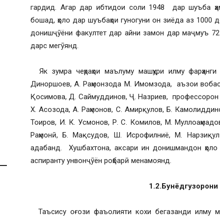
гардид. Агар дар ибтидои соли 1948 дар шуъба ҳа
бошад, ҳоло дар шуъбаҳои гуногуни он зиёда аз 1000 
донишҷӯёни факултет дар айни замон дар маҷмуъ 72
дарс мегӯянд.
Як зумра чеҳраҳои маълуму машҳури илму фарҳанги 
Диноршоев, А. Раҳмонзода М. Имомзода, аъзои вобаст
Қосимова, Д. Саймуддинов, Ҷ. Назриев, профессорон Х
Х. Асозода, А. Раҳмонов, С. Амирқулов, Б. Камолиддино
Тоиров, И. К. Усмонов, Р. С. Комилов, М. Муллоаҳмадов
Раҳмонӣ, Б. Мақсудов, Ш. Исрофилниё, М. Нарзиқу
адабанд. Хушбахтона, аксари ин донишмандон ҳоло 
аспиранту унвонҷӯён роҳбарӣ менамоянд.
1.2.Бунёдгузорони
Таъсису оғози фаъолияти кохи бегазанди илму ма