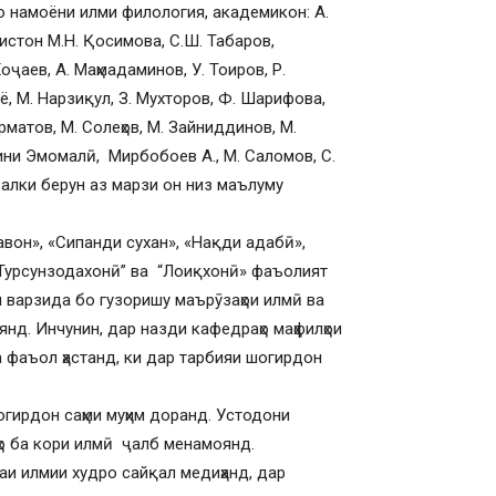
ю намоёни илми филология, академикон: А.
стон М.Н. Қосимова, С.Ш. Табаров,
ҷаев, А. Маҳмадаминов, У. Тоиров, Р.
ё, М. Нарзиқул, З. Мухторов, Ф. Шарифова,
рматов, М. Солеҳов, М. Зайниддинов, М.
дини Эмомалӣ, Мирбобоев А., М. Саломов, С.
балки берун аз марзи он низ маълуму
вон», «Сипанди сухан», «Нақди адабӣ»,
“Турсунзодахонӣ” ва “Лоиқхонӣ» фаъолият
ни варзида бо гузоришу маърӯзаҳои илмӣ ва
д. Инчунин, дар назди кафедраҳо маҳфилҳои
фаъол ҳастанд, ки дар тарбияи шогирдон
огирдон саҳми муҳим доранд. Устодони
ҳо ба кори илмӣ ҷалб менамоянд.
каи илмии худро сайқал медиҳанд, дар