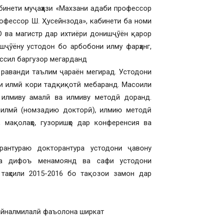
инети муҷаҳҳази «Махзани адаби профессор
рофессор Ш. Ҳусейнзода», кабинети ба номи
D ва магистр дар ихтиёри донишҷӯён қарор
ишҷӯёну устодон бо арбобони илму фарҳанг,
тассил баргузор мегарданд
 раванди таълим ҷараён мегирад. Устодони
си илмӣ кори тадқиқотӣ мебаранд. Масоили
 илмиву амалӣ ва илмиву методӣ доранд.
и илмӣ (номзадию докторӣ), илмию методӣ
, мақолаҳо, гузоришҳо дар конференсия ва
рантураю докторантура устодони ҷавону
та дифоъ менамоянд ва сафи устодони
таҳсили 2015-2016 бо тақозои замон дар
байналмилалӣ фаъолона ширкат