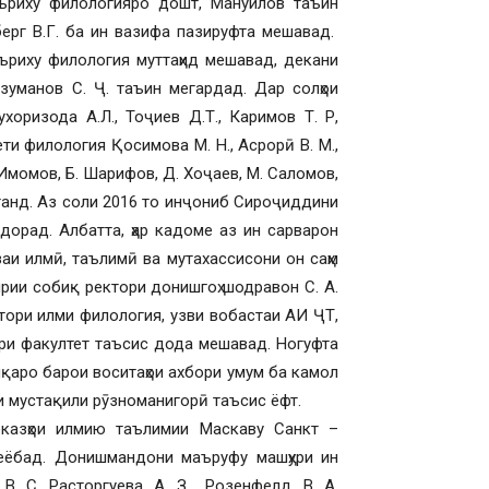
аъриху филологияро дошт, Мануилов таъин
берг В.Г. ба ин вазифа пазируфта мешавад.
аъриху филология муттаҳид мешавад, декани
зуманов С. Ҷ. таъин мегардад. Дар солҳои
хоризода А.Л., Тоҷиев Д.Т., Каримов Т. Р,
и филология Қосимова М. Н., Асрорӣ В. М.,
 Имомов, Б. Шарифов, Д. Хоҷаев, М. Саломов,
танд. Аз соли 2016 то инҷониб Сироҷиддини
орад. Албатта, ҳар кадоме аз ин сарварон
аи илмӣ, таълимӣ ва мутахассисони он саҳм
рии собиқ ректори донишгоҳ шодравон С. А.
тори илми филология, узви вобастаи АИ ҶТ,
ри факултет таъсис дода мешавад. Ногуфта
қаро барои воситаҳои ахбори умум ба камол
и мустақили рӯзноманигорӣ таъсис ёфт.
казҳои илмию таълимии Маскаву Санкт –
меёбад. Донишмандони маъруфу машҳури ин
В. С. Расторгуева, А. З. Розенфелд, В .А.