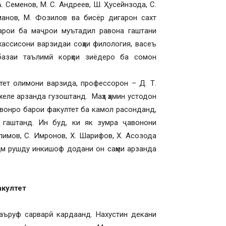
. Семенов, М. С. Андреев, Ш. Ҳусейнзода, С.
уманов, М. Фозилов ва бисёр дигарон сахт
рои ба маҷрои муътадил равона гаштани
хассисони варзидаи соҳаи филология, васеъ
базаи таълимӣ корҳои зиёдеро ба сомон
ет олимони варзида, профессорон – Д. Т.
 хеле арзанда гузоштанд. Маҳз ҳамин устодон
авонро барои факултет ба камол расонданд,
гаштанд. Ин буд, ки як зумра ҷавонони
лимов, С. Имронов, Х. Шарифов, Х. Асозода
ҳам рушду инкишоф додани он саҳми арзанда
акултет
аъруф сарварӣ кардаанд. Нахустин декани