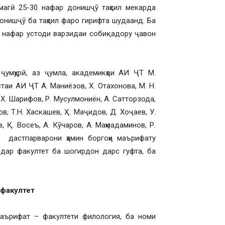
магӣ 25-30 нафар донишҷӯ таҳсил мекарда
донишҷӯ ба таҳсил фаро гирифта шудаанд. Ба
 нафар устоди варзидаи собиқадору ҷавон
ҷумҳурӣ, аз ҷумла, академикҳои АИ ҶТ М.
аи АИ ҶТ А. Маниёзов, Х. Отахонова, М. Н.
. Шарифов, Р. Мусулмониён, А. Сатторзода,
в, Т.Н. Хаскашев, Ҳ. Маҷидов, Д. Хоҷаев, У.
, Қ. Восеъ, А. Кӯчаров, А. Маҳмадаминов, Р.
л дастпарварони ҳамин боргоҳи маърифату
дар факултет ба шогирдон дарс гуфта, ба
 факултет
ърифат – факултети филология, ба номи