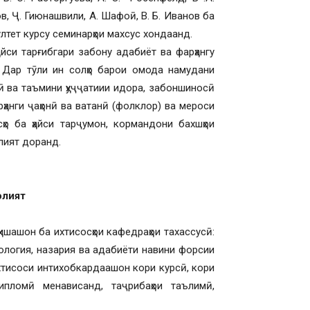
лов, Ҷ. Гиюнашвили, А. Шафоӣ, В. Б. Иванов ба
лтет курсу семинарҳои махсус хондаанд.
си тарғибгари забону адабиёт ва фарҳангу
 Дар тӯли ин солҳо барои омода намудани
ӣ ва таъмини ҳуҷҷатиии идора, забоншиносӣ
ҳанги ҷаҳонӣ ва ватанӣ (фолклор) ва мероси
сҳо ба ҳайси тарҷумон, кормандони бахшҳои
лият доранд.
олият
шашон ба ихтисосҳои кафедраҳои тахассусӣ:
ология, назария ва адабиёти навини форсии
хтисоси интихобкардаашон кори курсӣ, кори
пломӣ менависанд, таҷрибаҳои таълимӣ,