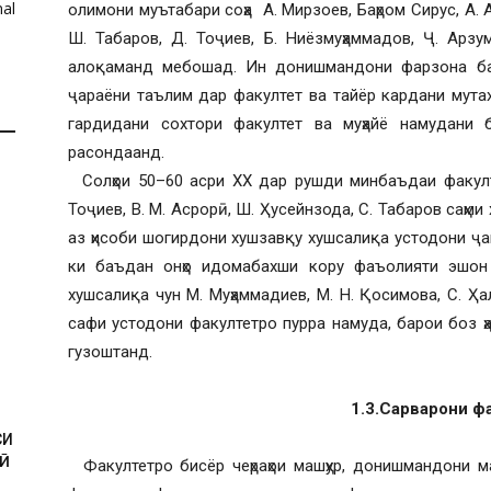
al
олимони муътабари соҳа А. Мирзоев, Баҳром Сирус, А. А
Ш. Табаров, Д. Тоҷиев, Б. Ниёзмуҳаммадов, Ҷ. Арз
алоқаманд мебошад. Ин донишмандони фарзона ба
ҷараёни таълим дар факултет ва тайёр кардани мута
гардидани сохтори факултет ва муҳайё намудани 
расондаанд.
Солҳои 50–60 асри ХХ дар рушди минбаъдаи факулт
Тоҷиев, В. М. Асрорӣ, Ш. Ҳусейнзода, С. Табаров саҳми
аз ҳисоби шогирдони хушзавқу хушсалиқа устодони ҷ
ки баъдан онҳо идомабахши кору фаъолияти эшон 
хушсалиқа чун М. Муҳаммадиев, М. Н. Қосимова, С. Ҳа
сафи устодони факултетро пурра намуда, барои боз 
И
гузоштанд.
1.3.Сарварони ф
СИ
Ӣ
Факултетро бисёр чеҳраҳои машҳур, донишмандони м