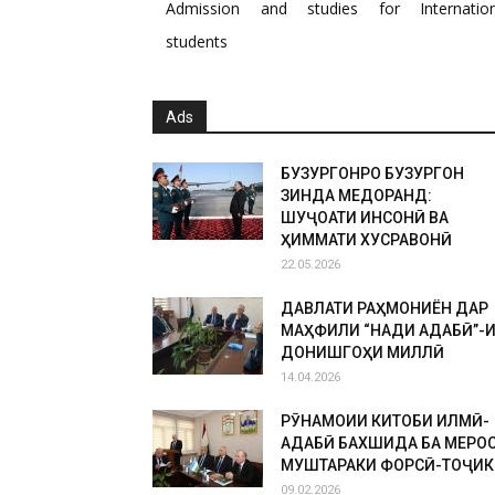
Admission and studies for Internation
students
Ads
БУЗУРГОНРО БУЗУРГОН
ЗИНДА МЕДОРАНД:
ШУҶОАТИ ИНСОНӢ ВА
ҲИММАТИ ХУСРАВОНӢ
22.05.2026
ДАВЛАТИ РАҲМОНИЁН ДАР
МАҲФИЛИ “НАҚДИ АДАБӢ”-
ДОНИШГОҲИ МИЛЛӢ
14.04.2026
РӮНАМОИИ КИТОБИ ИЛМӢ-
АДАБӢ БАХШИДА БА МЕРО
МУШТАРАКИ ФОРСӢ-ТОҶИК
09.02.2026