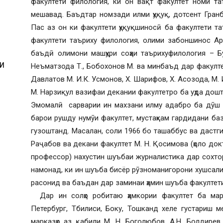
факултети филология, ки он вақт факултет номи т
мешавад. Баъдтар номзади илми ҳуқуқ, дотсент Гран
Пас аз он ки факултети ҳуқуқшиносӣ ба факултети т
факултети таъриху филология, олими забоншинос Ар
баъдӣ олимони машҳури соҳаи таърихуфилология – Бу
И
Неъматзода Т., Бобохонов М. ва минбаъд дар факултет
Давлатов М. И.К. Усмонов, Х. Шарифов, Х. Асозода, М.
М. Нарзиқул вазифаи декании факултетро ба уҳда дош
Эмомалӣ сарварии ин махзани илму адабро ба дӯш д
барои рушду нумӯи факултет, мустаҳкам гардидани баз
гузоштанд. Масалан, соли 1966 бо ташаббус ва дастги
Раҷабов ва декани факултет М. Н. Қосимова (ҳоло док
профессор) нахустин шуъбаи журналистика дар сохто
намонад, ки ин шуъба бисёр рӯзноманигорони хушсали
расонид ва баъдан дар заминаи ҳамин шуъба факултет
Дар ин солҳо робитаю ҳамкории факултет ба мар
Петербург, Тбилиси, Боку, Тошканд хеле густариш 
марказҳо аз қабили М. Н. Боголюбов, А.Н. Болдирев, 