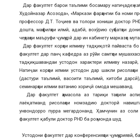
Дар факултет барои таълими босамару натиҷадеҳ каб
Худойназар Асозода», «Маркази фарҳангии ба номи п
профессор Д.Т. Тоҷиев ва толори хониши доктор PH
дошта, маҳфилҳои илмӣ, адабӣ, вохӯрию суҳбатҳои дон
чеҳраҳои маъруфи ҷумҳурӣ дар ин кабинету марказҳо му
Дар факултет корҳои илмиву тадқиқотӣ пайваста бо
факултет дар панҷ кафедра аз рӯйи самтҳои мушахха
тадқиқшавандаи устодон характери илмиву назарӣ,
Натиҷаи корҳои илмии устодон дар шакли рисолаҳо
(дастури таълимӣ, васоити таълимӣ, китоби дарсӣ)
семинарҳои илмии ватанию хориҷӣ омода мешаванд.
Дар факултет ҳамасола аз тариқи таҳсили аспи
лаёқатманд рисолаҳои номзадию докторӣ навиш
унвондорро пурра мегардонанд. Ҳамчунин аз соли 
факултет қабули доктор PHD ба роҳ монда шуд.
Устодони факултет дар конференсияҳои ҷумҳуриявӣ, 