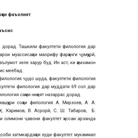
оҳаи фаъолият
таъсис
р дорад. Ташкили факултети филология дар
рои муассисаҳои маорифу фарҳанги ҷумҳурӣ,
ълумот хеле зарур буд. Ин аст, ки ҳамзамон
ис меёбад.
филология ҷудо шуда, факултети филология
ултети филология дар муддати 69 сол дар
лология саҳми ниҳоят назаррас дорад.
шҳури соҳаи филология А. Мирзоев, А. А.
Ҳ. Каримов, В. Асрорӣ, С. Ш. Табаров, Б.
и олимони ҷавони факултет ҳиссаи арзанда
ҳисоби хатмкардаҳои худи факултет мукаммал