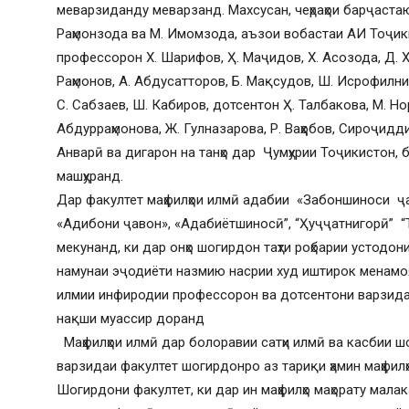
меварзиданду меварзанд. Махсусан, чеҳраҳои барҷаста
Раҳмонзода ва М. Имомзода, аъзои вобастаи АИ Тоҷики
профессорон Х. Шарифов, Ҳ. Маҷидов, Х. Асозода, Д. Хо
Раҳмонов, А. Абдусатторов, Б. Мақсудов, Ш. Исрофилни
С. Сабзаев, Ш. Кабиров, дотсентон Ҳ. Талбакова, М. Но
Абдурраҳмонова, Ж. Гулназарова, Р. Ваҳҳобов, Сироҷид
Анварӣ ва дигарон на танҳо дар Ҷумҳурии Тоҷикистон, 
машҳуранд.
Дар факултет маҳфилҳои илмӣ адабии «Забоншиноси ҷа
«Адибони ҷавон», «Адабиётшиносӣ”, “Ҳуҷҷатнигорӣ” 
мекунанд, ки дар онҳо шогирдон таҳти роҳбарии устодо
намунаи эҷодиёти назмию насрии худ иштирок менамоян
илмии инфиродии профессорон ва дотсентони варзида 
нақши муассир доранд
Маҳфилҳои илмӣ дар болоравии сатҳи илмӣ ва касбии ш
варзидаи факултет шогирдонро аз тариқи ҳамин маҳфил
Шогирдони факултет, ки дар ин маҳфилҳо маҳорату мала