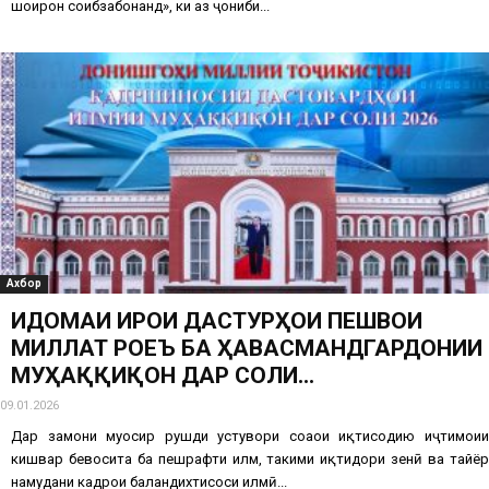
шоирон соҳибзабонанд», ки аз ҷониби...
Ахбор
ИДОМАИ ИҶРОИ ДАСТУРҲОИ ПЕШВОИ
МИЛЛАТ РОҶЕЪ БА ҲАВАСМАНДГАРДОНИИ
МУҲАҚҚИҚОН ДАР СОЛИ...
09.01.2026
Дар замони муосир рушди устувори соҳаҳои иқтисодию иҷтимоии
кишвар бевосита ба пешрафти илм, таҳкими иқтидори зеҳнӣ ва тайёр
намудани кадрҳои баландихтисоси илмӣ...