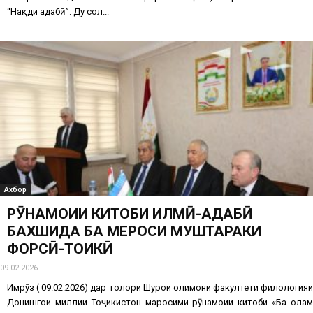
“Нақди адабӣ”. Ду сол...
Ахбор
РӮНАМОИИ КИТОБИ ИЛМӢ-АДАБӢ
БАХШИДА БА МЕРОСИ МУШТАРАКИ
ФОРСӢ-ТОҶИКӢ
09.02.2026
Имрӯз ( 09.02.2026) дар толори Шурои олимони факултети филологияи
Донишгоҳи миллии Тоҷикистон маросими рӯнамоии китоби «Ба олам