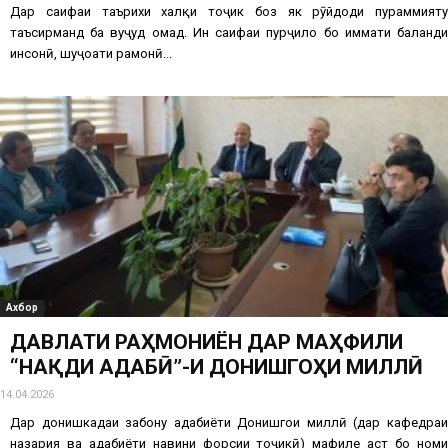
Дар саҳифаи таърихи халқи тоҷик боз як рӯйдоди пураҳммияту
таъсирманд ба вуҷуд омад. Ин саҳифаи пурҷило бо ҳиммати баланди
инсонӣ, шуҷоати раҳмонӣ...
Ахбор
ДАВЛАТИ РАҲМОНИЁН ДАР МАҲФИЛИ
“НАҚДИ АДАБӢ”-И ДОНИШГОҲИ МИЛЛӢ
14.04.2026
Дар донишкадаи забону адабиёти Донишгоҳи миллӣ (дар кафедраи
назария ва адабиёти навини форсии тоҷикӣ) маҳфиле ҳаст бо номи