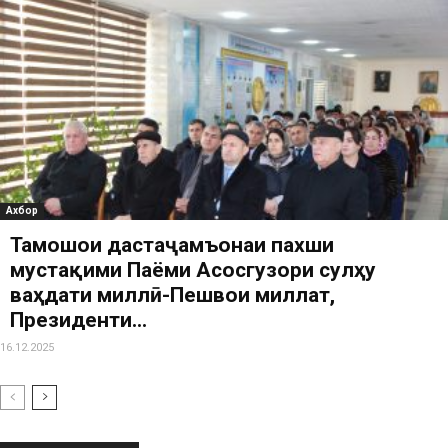
Ахбор
Тамошои дастаҷамъонаи пахши
мустақими Паёми Асосгузори сулҳу
ваҳдати миллӣ-Пешвои миллат,
Президенти...
16.12.2025