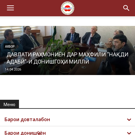
АХБОР
ДАВЛАТИ РАҲМОНИЁН ДАР МАҲФИЛИ “НАҚДИ
АДАБӢ”-И ДОНИШГОҲИ МИЛЛӢ
14.04.2026
Меню
Барои довталабон
Барои донишҷӯён