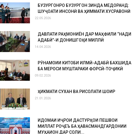
БУЗУРГОНРО БУЗУРГОН ЗИНДА МЕДОРАНД:
ШУҶОАТИ ИНСОНӢ ВА ҲИММАТИ ХУСРАВОНӢ
22.05.2026
ДАВЛАТИ РАҲМОНИЁН ДАР МАҲФИЛИ “НАҚДИ
АДАБӢ”-И ДОНИШГОҲИ МИЛЛӢ
14.04.2026
РӮНАМОИИ КИТОБИ ИЛМӢ-АДАБӢ БАХШИДА
БА МЕРОСИ МУШТАРАКИ ФОРСӢ-ТОҶИКӢ
09.02.2026
ҲИКМАТИ СУХАН ВА РИСОЛАТИ ШОИР
21.01.2026
ИДОМАИ ИҶРОИ ДАСТУРҲОИ ПЕШВОИ
МИЛЛАТ РОҶЕЪ БА ҲАВАСМАНДГАРДОНИИ
МУҲАҚҚИҚОН ДАР СОЛИ...