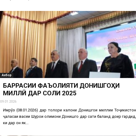
Ахбор
БАРРАСИИ ФАЪОЛИЯТИ ДОНИШГОҲИ
МИЛЛӢ ДАР СОЛИ 2025
09.01.2026
Имрӯз (08.01.2026) дар толори калони Донишгоҳи миллии Тоҷикистон
ҷаласаи васеи Шурои олимони Донишгоҳ дар сатҳи баланд доир гардид,
ки дар он як...