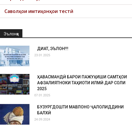
Саволҳои имтиҳонҳои тестӣ
Эълонҳо
ДИҚҚАТ, ЭЪЛОН!!!
23.01.2025
ҲАВАСМАНДӢ БАРОИ ПАЖУҲИШИ САМТҲОИ
АФЗАЛИЯТНОКИ ТАҲҚИҚОТИ ИЛМӢ ДАР СОЛИ
2025
07.01.2025
БУЗУРГДОШТИ МАВЛОНО ҶАЛОЛИДДИНИ
БАЛХӢ
24.09.2024