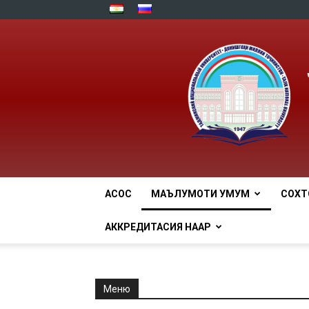
АСОСӢ
МАЪЛУМОТИ УМУМӢ
СОХТ
АККРЕДИТАСИЯ НААР
Меню