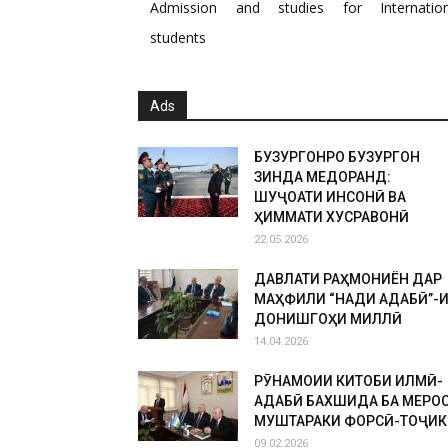
Admission and studies for Internation
students
Ads
БУЗУРГОНРО БУЗУРГОН
ЗИНДА МЕДОРАНД:
ШУҶОАТИ ИНСОНӢ ВА
ҲИММАТИ ХУСРАВОНӢ
22.05.2026
ДАВЛАТИ РАҲМОНИЁН ДАР
МАҲФИЛИ “НАҚДИ АДАБӢ”-
ДОНИШГОҲИ МИЛЛӢ
14.04.2026
РӮНАМОИИ КИТОБИ ИЛМӢ-
АДАБӢ БАХШИДА БА МЕРО
МУШТАРАКИ ФОРСӢ-ТОҶИК
09.02.2026