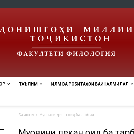
ОР
ТАЪЛИМ
ИЛМ ВА РОБИТАҲОИ БАЙНАЛМИЛАЛӢ
tnu
Ба аввал
Муовини декан оид ба тарбия
Муовини декан оид ба тар