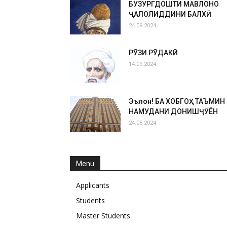
БУЗУРГДОШТИ МАВЛОНО
ҶАЛОЛИДДИНИ БАЛХӢ
24.09.2024
РӮЗИ РӮДАКӢ
14.09.2024
Эълон! БА ХОБГОҲ ТАЪМИН
НАМУДАНИ ДОНИШҶӮЁН
24.08.2024
Menu
Applicants
Students
Master Students