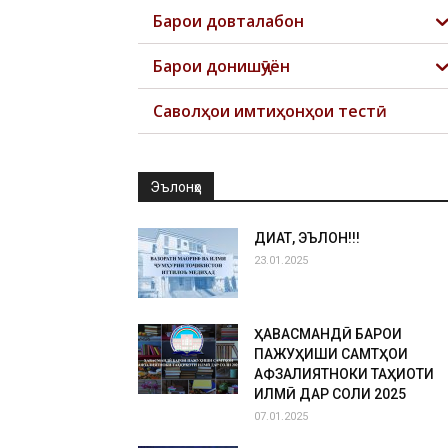
Барои довталабон
Барои донишҷӯён
Саволҳои имтиҳонҳои тестӣ
Эълонҳо
ДИҚҚАТ, ЭЪЛОН!!!
23.01.2025
ҲАВАСМАНДӢ БАРОИ
ПАЖУҲИШИ САМТҲОИ
АФЗАЛИЯТНОКИ ТАҲҚИҚОТИ
ИЛМӢ ДАР СОЛИ 2025
07.01.2025