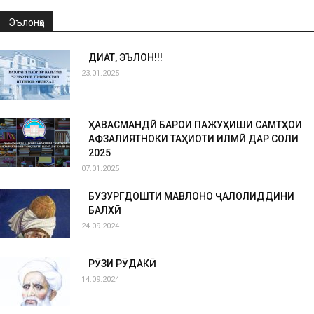
Эълонҳо
ДИҚҚАТ, ЭЪЛОН!!!
23.01.2025
ҲАВАСМАНДӢ БАРОИ ПАЖУҲИШИ САМТҲОИ
АФЗАЛИЯТНОКИ ТАҲҚИҚОТИ ИЛМӢ ДАР СОЛИ
2025
07.01.2025
БУЗУРГДОШТИ МАВЛОНО ҶАЛОЛИДДИНИ
БАЛХӢ
24.09.2024
РӮЗИ РӮДАКӢ
14.09.2024