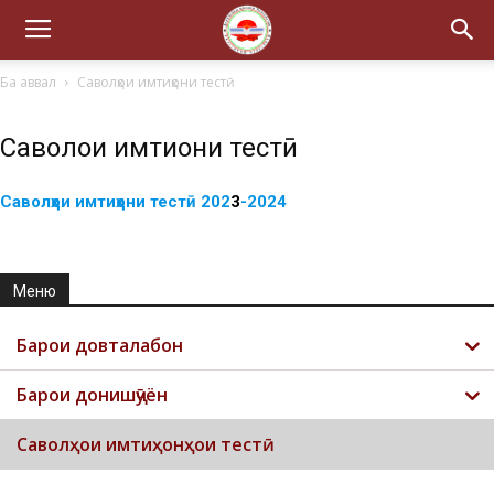
Ба аввал
Саволҳои имтиҳони тестӣ
Саволҳои имтиҳони тестӣ
Саволҳои имтиҳони тестӣ 202
3
-2024
Меню
Барои довталабон
Барои донишҷӯён
Саволҳои имтиҳонҳои тестӣ