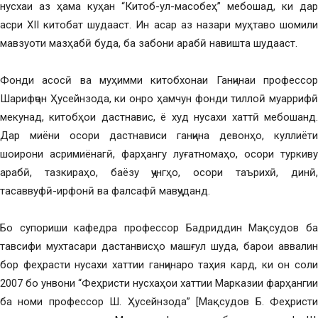
нусхаи аз ҳама куҳан “Китоб-ул-масобеҳ” мебошад, ки дар
асри XII китобат шудааст. Ин асар аз назари муҳтаво шомили
мавзуоти мазҳабӣ буда, ба забони арабӣ навишта шудааст.
Фонди асосӣ ва муҳимми китобхонаи Ганҷинаи профессор
Шарифҷон Ҳусейнзода, ки онро ҳамчун фонди тиллоӣ муаррифӣ
мекунад, китобҳои дастнавис, ё худ нусахи хаттӣ мебошанд.
Дар миёни осори дастнависи ганҷина девонҳо, куллиёти
шоирони асримиёнагӣ, фарҳангу луғатномаҳо, осори туркиву
арабӣ, тазкираҳо, баёзу ҷунгҳо, осори таърихӣ, динӣ,
тасаввуфӣ-ирфонӣ ва фалсафӣ мавҷуданд.
Бо супориши кафедра профессор Бадриддин Мақсудов ба
тавсифи мухтасари дастанвисҳо машғул шуда, барои аввалин
бор феҳрасти нусахи хаттии ганҷинаро таҳия кард, ки он соли
2007 бо унвони “Феҳристи нусхаҳои хаттии Марказии фарҳангии
ба номи профессор Ш. Ҳусейнзода” [Мақсудов Б. Феҳристи