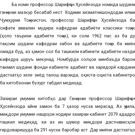
Ба номи профессор Шарифҷон Ҳусейнзода номида шудани
ганҷинаи мазкур бесабаб нест. Ходими хизматнишондодаи илми
Ҷумҳурии Тоҷикистон, профессор Шарифҷон Ҳусейнзода ба
сифати аввалин мудири кафедраи адабиёти классики тоҷик
(ҳоло таърихи адабиёти тоҷик), ки соли 1962 пас аз ба ду
тақсим шудани кафедраи забон ва адабиёти тоҷик ба миён
омада буд, аз ҳамон сол ба ташкили кабинети адабиёти назди
кафедра шуруъ мекунад. Номбурда солҳои минбаъда барои
такмил шудани фонди кабинети адабиёт ва харидорӣ кардани
дастхатҳо хеле зиёд талош варзида, оҳиста-оҳиста кабинетро
ба китобхонаи бузург табдил медиҳад.
Захираи умумии китобҳо дар Ганҷинаи профессор Шарифҷон
Ҳусейнзода айни замон ба 7 ҳазор нусха мерасад. Аз ҷумла,
миқдори умумии нашрҳои нодири захираи кабинет 2079 ададро
ташкил медиҳад, ки аз ин шумор миқдори дастнависҳои
гирдоваришуда ба 291 нусха баробар аст. Дар миёни дастхатҳо