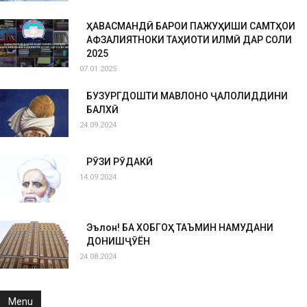
ҲАВАСМАНДӢ БАРОИ ПАЖУҲИШИ САМТҲОИ
АФЗАЛИЯТНОКИ ТАҲҚИҚОТИ ИЛМӢ ДАР СОЛИ
2025
07.01.2025
БУЗУРГДОШТИ МАВЛОНО ҶАЛОЛИДДИНИ
БАЛХӢ
24.09.2024
РӮЗИ РӮДАКӢ
14.09.2024
Эълон! БА ХОБГОҲ ТАЪМИН НАМУДАНИ
ДОНИШҶӮЁН
24.08.2024
Menu