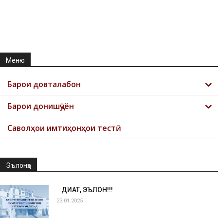
Меню
Барои довталабон
Барои донишҷӯён
Саволҳои имтиҳонҳои тестӣ
Эълонҳо
ДИҚҚАТ, ЭЪЛОН!!!
23.01.2025