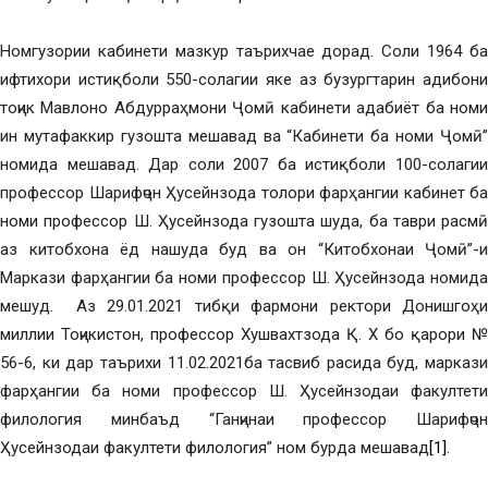
Номгузории кабинети мазкур таърихчае дорад. Соли 1964 ба
ифтихори истиқболи 550-солагии яке аз бузургтарин адибони
тоҷик Мавлоно Абдурраҳмони Ҷомӣ кабинети адабиёт ба номи
ин мутафаккир гузошта мешавад ва “Кабинети ба номи Ҷомӣ”
номида мешавад. Дар соли 2007 ба истиқболи 100-солагии
профессор Шарифҷон Ҳусейнзода толори фарҳангии кабинет ба
номи профессор Ш. Ҳусейнзода гузошта шуда, ба таври расмӣ
аз китобхона ёд нашуда буд ва он “Китобхонаи Ҷомӣ”-и
Маркази фарҳангии ба номи профессор Ш. Ҳусейнзода номида
мешуд. Аз 29.01.2021 тибқи фармони ректори Донишгоҳи
миллии Тоҷикистон, профессор Хушвахтзода Қ. Х бо қарори №
56-6, ки дар таърихи 11.02.2021ба тасвиб расида буд, маркази
фарҳангии ба номи профессор Ш. Ҳусейнзодаи факултети
филология минбаъд “Ганҷинаи профессор Шарифҷон
Ҳусейнзодаи факултети филология” ном бурда мешавад
[1]
.