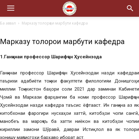
Ба аввал
Марказу толорҳои марбути кафедра
Марказу толорҳои марбути кафедра
1.Ганҷинаи профессор Шарифҷон Ҳусейнзода
Ганҷинаи профессор Шарифҷон Ҳусейнзодаи назди кафедраи
таърихи адабиёти тоҷики факултети филологияи Донишгоҳи
миллии Тоҷикистон баҳори соли 2021 дар заминаи Кабинети
Ҷомӣ ва Маркази фарҳангии ба номи профессор Шарифҷон
Ҳусейнзодаи назди кафедра таъсис ёфтааст. Ин ганҷина аз як
китобхонаи фарогири нусхаҳои хаттӣ, китобҳои чопи сангӣ,
манобеъ ва мароҷеъ ба хатти ниёкон ва китобҳои чопии
кириллии замони Шӯравӣ, давраи Истиқлол ва як толори
хонишу маҷлисгоҳи барҳаво иборат аст.