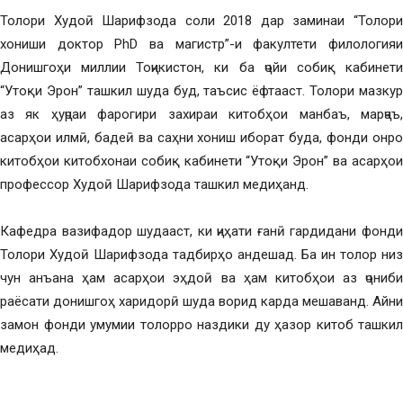
Толори Худоӣ Шарифзода соли 2018 дар заминаи “Толори
хониши доктор PhD ва магистр”-и факултети филологияи
Донишгоҳи миллии Тоҷикистон, ки ба ҷойи собиқ кабинети
“Утоқи Эрон” ташкил шуда буд, таъсис ёфтааст. Толори мазкур
аз як ҳуҷраи фарогири захираи китобҳои манбаъ, марҷаъ,
асарҳои илмӣ, бадеӣ ва саҳни хониш иборат буда, фонди онро
китобҳои китобхонаи собиқ кабинети “Утоқи Эрон” ва асарҳои
профессор Худоӣ Шарифзода ташкил медиҳанд.
Кафедра вазифадор шудааст, ки ҷиҳати ғанӣ гардидани фонди
Толори Худоӣ Шарифзода тадбирҳо андешад. Ба ин толор низ
чун анъана ҳам асарҳои эҳдоӣ ва ҳам китобҳои аз ҷониби
раёсати донишгоҳ харидорӣ шуда ворид карда мешаванд. Айни
замон фонди умумии толорро наздики ду ҳазор китоб ташкил
медиҳад.