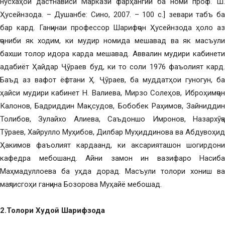
нусхаҳои дастнависи Маркази фарҳангии ба номи проф. Ш.
Ҳусейнзода. – Душанбе: Сино, 2007. – 100 с.] зевари табъ ба
бар кард. Ганҷинаи профессор Шарифҷон Ҳусейнзода ҳоло аз
ҷониби як ходим, ки мудир номида мешавад ва як масъули
бахши толор идора карда мешавад. Аввалин мудири кабинети
адабиёт Ҳайдар Ҷӯраев буд, ки то соли 1976 фаъолият кард.
Баъд аз вафот ёфтани Ҳ. Ҷӯраев, ба муддатҳои гуногун, ба
ҳайси мудири кабинет Н. Валиева, Мирзо Солеҳов, Иброҳимҷон
Калонов, Бадриддин Мақсудов, Бобобек Раҳимов, Зайниддин
Толибов, Зулайхо Алиева, Саъдоншо Имронов, Назархӯҷа
Тӯраев, Хайрулло Муҳибов, Дилбар Муҳиддинова ва Абдувоҳид
Ҳакимов фаъолият кардаанд, ки аксарияташон шогирдони
кафедра мебошанд. Айни замон ин вазифаро Насиба
Маҳмадуллоева ба уҳда дорад. Масъули толори хониш ва
маҷлисгоҳи ганҷина Бозорова Муҳайё мебошад.
2.Толори Худоӣ Шарифзода