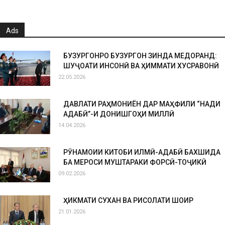
Ads
БУЗУРГОНРО БУЗУРГОН ЗИНДА МЕДОРАНД:
ШУҶОАТИ ИНСОНӢ ВА ҲИММАТИ ХУСРАВОНӢ
22.05.2026
ДАВЛАТИ РАҲМОНИЁН ДАР МАҲФИЛИ “НАҚДИ
АДАБӢ”-И ДОНИШГОҲИ МИЛЛӢ
14.04.2026
РӮНАМОИИ КИТОБИ ИЛМӢ-АДАБӢ БАХШИДА
БА МЕРОСИ МУШТАРАКИ ФОРСӢ-ТОҶИКӢ
09.02.2026
ҲИКМАТИ СУХАН ВА РИСОЛАТИ ШОИР
21.01.2026