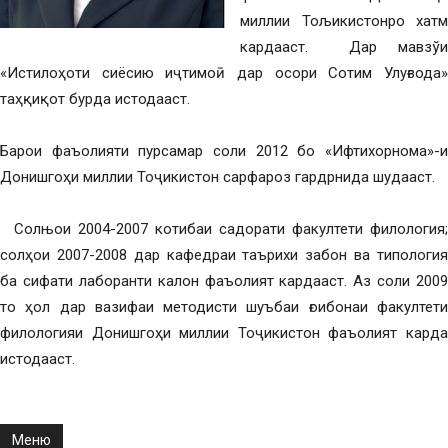
миллии Тољикистонро хатм
кардааст. Дар мавзўи
«Истилоҳоти сиёсию иҷтимоӣ дар осори Сотим Улуғзода»
таҳқиқот бурда истодааст.
Барои фаъолияти пурсамар соли 2012 бо «Ифтихорнома»-и
Донишгоҳи миллии Тоҷикистон сарфароз гардрнида шудааст.
Солњои 2004-2007 котибаи садорати факултети филология;
солҳои 2007-2008 дар кафедраи таърихи забон ва типология
ба сифати лаборанти калон фаъолият кардааст. Аз соли 2009
то ҳол дар вазифаи методисти шуъбаи ғоибонаи факултети
филологияи Донишгоҳи миллии Тоҷикистон фаъолият карда
истодааст.
Меню