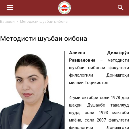
Ба аввал
Методисти шуъбаи ғоибона
Методисти шуъбаи ғоибона
Алиева Дилафрўз
Равшановна
– методисти
шуъбаи ғоибонаи факултети
филологияи Донишгоҳи
миллии Тоҷикистон.
4-уми октябри соли 1978 дар
шаҳри Душанбе таваллуд
шуда, соли 1993 мактаби
миёна, соли 2007 факултети
филологияи Донишгоҳи