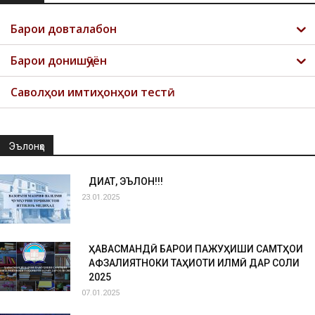
Барои довталабон
Барои донишҷӯён
Саволҳои имтиҳонҳои тестӣ
Эълонҳо
ДИҚҚАТ, ЭЪЛОН!!!
23.01.2025
ҲАВАСМАНДӢ БАРОИ ПАЖУҲИШИ САМТҲОИ
АФЗАЛИЯТНОКИ ТАҲҚИҚОТИ ИЛМӢ ДАР СОЛИ
2025
07.01.2025