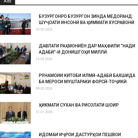
Ads
БУЗУРГОНРО БУЗУРГОН ЗИНДА МЕДОРАНД:
ШУҶОАТИ ИНСОНӢ ВА ҲИММАТИ ХУСРАВОНӢ
22.05.2026
ДАВЛАТИ РАҲМОНИЁН ДАР МАҲФИЛИ “НАҚДИ
АДАБӢ”-И ДОНИШГОҲИ МИЛЛӢ
14.04.2026
РӮНАМОИИ КИТОБИ ИЛМӢ-АДАБӢ БАХШИДА
БА МЕРОСИ МУШТАРАКИ ФОРСӢ-ТОҶИКӢ
09.02.2026
ҲИКМАТИ СУХАН ВА РИСОЛАТИ ШОИР
21.01.2026
ИДОМАИ ИҶРОИ ДАСТУРҲОИ ПЕШВОИ