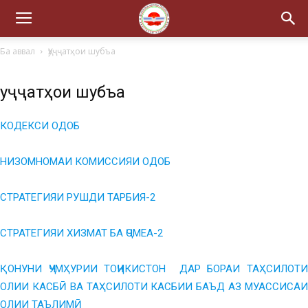
Ба аввал
Ҳуҷҷатҳои шубъа
Ҳуҷҷатҳои шубъа
КОДЕКСИ ОДОБ
НИЗОМНОМАИ КОМИССИЯИ ОДОБ
СТРАТЕГИЯИ РУШДИ ТАРБИЯ-2
СТРАТЕГИЯИ ХИЗМАТ БА ҶОМЕА-2
ҚОНУНИ ҶУМҲУРИИ ТОҶИКИСТОН ДАР БОРАИ ТАҲСИЛОТИ
ОЛИИ КАСБӢ ВА ТАҲСИЛОТИ КАСБИИ БАЪД АЗ МУАССИСАИ
ОЛИИ ТАЪЛИМӢ