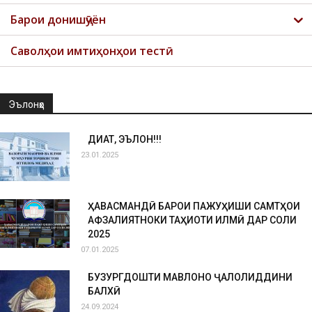
Барои донишҷӯён
Саволҳои имтиҳонҳои тестӣ
Эълонҳо
ДИҚҚАТ, ЭЪЛОН!!!
23.01.2025
ҲАВАСМАНДӢ БАРОИ ПАЖУҲИШИ САМТҲОИ
АФЗАЛИЯТНОКИ ТАҲҚИҚОТИ ИЛМӢ ДАР СОЛИ
2025
07.01.2025
БУЗУРГДОШТИ МАВЛОНО ҶАЛОЛИДДИНИ
БАЛХӢ
24.09.2024