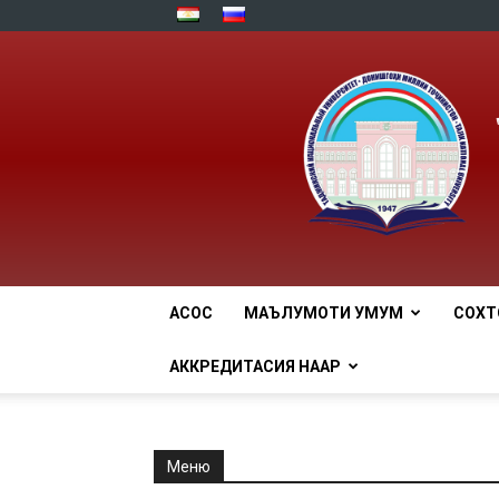
АСОСӢ
МАЪЛУМОТИ УМУМӢ
СОХТ
АККРЕДИТАСИЯ НААР
Меню