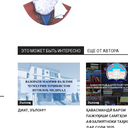
ЭТО МОЖЕТ БЫТЬ ИНТЕРЕСНО
ЕЩЕ ОТ АВТОРА
Эълонҳо
Эълонҳо
ДИҚҚАТ, ЭЪЛОН!!!
ҲАВАСМАНДӢ БАРОИ
ПАЖУҲИШИ САМТҲОИ
АФЗАЛИЯТНОКИ ТАҲҚИ
ДАР СОЛИ 2025