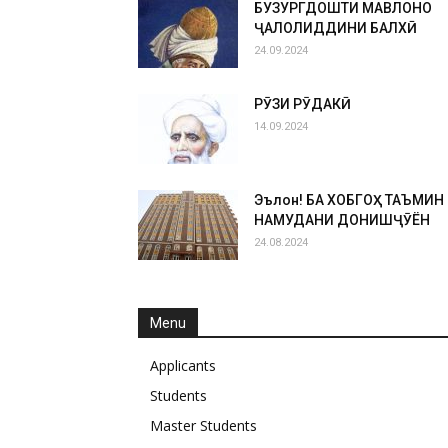
БУЗУРГДОШТИ МАВЛОНО
ҶАЛОЛИДДИНИ БАЛХӢ
24.09.2024
РӮЗИ РӮДАКӢ
14.09.2024
Эълон! БА ХОБГОҲ ТАЪМИН
НАМУДАНИ ДОНИШҶӮЁН
24.08.2024
Menu
Applicants
Students
Master Students