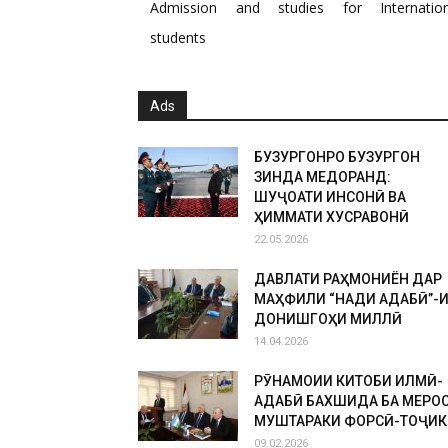
Admission and studies for Internation
students
Ads
БУЗУРГОНРО БУЗУРГОН
ЗИНДА МЕДОРАНД:
ШУҶОАТИ ИНСОНӢ ВА
ҲИММАТИ ХУСРАВОНӢ
22.05.2026
ДАВЛАТИ РАҲМОНИЁН ДАР
МАҲФИЛИ “НАҚДИ АДАБӢ”-
ДОНИШГОҲИ МИЛЛӢ
14.04.2026
РӮНАМОИИ КИТОБИ ИЛМӢ-
АДАБӢ БАХШИДА БА МЕРО
МУШТАРАКИ ФОРСӢ-ТОҶИК
09.02.2026