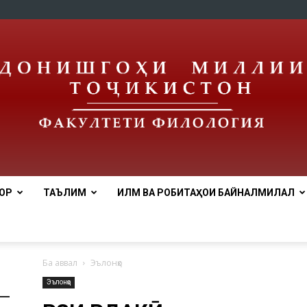
ОР
ТАЪЛИМ
ИЛМ ВА РОБИТАҲОИ БАЙНАЛМИЛАЛӢ
tnu
Ба аввал
Эълонҳо
Эълонҳо