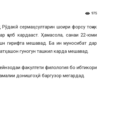
975
ҳ Рӯдакӣ сермаҳсултарин шоири форсу тоҷик
тар ҷалб кардааст. Ҳамасола, санаи 22-юми
ашн гирифта мешавад. Ба ин муносибат дар
сатҳашон гуногун ташкил карда мешавад.
сейнзодаи факултети филология бо ибтикори
-амалии донишгоҳӣ баргузор мегардад.