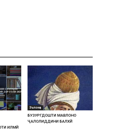
Эълонҳо
БУЗУРГДОШТИ МАВЛОНО
ҶАЛОЛИДДИНИ БАЛХӢ
ҚОТИ ИЛМӢ