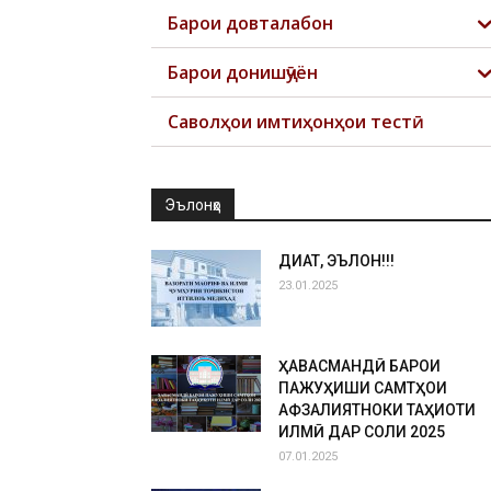
Барои довталабон
Барои донишҷӯён
Саволҳои имтиҳонҳои тестӣ
Эълонҳо
ДИҚҚАТ, ЭЪЛОН!!!
23.01.2025
ҲАВАСМАНДӢ БАРОИ
ПАЖУҲИШИ САМТҲОИ
АФЗАЛИЯТНОКИ ТАҲҚИҚОТИ
ИЛМӢ ДАР СОЛИ 2025
07.01.2025