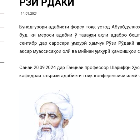
РӮЗИ РӮДАКӢ
14.09.2024
Бунёдгузори адабиёти форсу тоҷик устод Абуабдулло
буд, ки мероси адабии ӯ таваҷҷуҳи аҳли адабро беш
сентябр дар саросари ҷумҳурӣ ҳамчун Рӯзи Рӯдакӣ ҷ
аксар муассисаҳои олӣ ва миёнаи ҷумҳурӣ ҳамоишҳои 
Санаи 20.09.2024 дар Ганҷинаи профессор Шарифҷон Ҳу
кафедраи таърихи адабиёти тоҷик конференсияи илмӣ