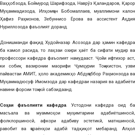
Ваҳҳобзода, Боймурод Шарифзода, Наврӯз Қаландаров, Қарор
Муҳаммадизода, Илҳомҷон Бобомаллаев, муаллимони калон
Ҳафиз Раҳмонов, Зебуннисо Ёрова ва ассистент Аҳдия
Нуриллозода фаъолият доранд.
Донишманди фақид Худойназар Асозода дар ҳамин кафедра
ба камол расида, то лаҳзаи охири ҳаёт ба сифати мудир ва
профессори кафедра фаъолият намудааст. Ҷойи ифтихор аст,
ки собиқ вазиронии маорифи Ҷумҳурии Тоҷикистон, узви
пайвастаи АМИТ, ҳоло академикҳо Абдуҷаббор Раҳмонзода ва
Муҳаммадюсуф Имомзода дар кафедраи назария ва адабиёти
навини форсии тоҷикӣ сабзидаанд.
Соҳаи фаъолияти кафедра
. Устодони кафедра оид б
масъала ва муаммоҳои муҳимтарини адабиётшиносӣ,
фолклоршиносӣ, афкори адабиву эстетикӣ, матншиносӣ,
равобит ва ҷараёнҳои адабӣ тадқиқот мебаранд. Алҳол