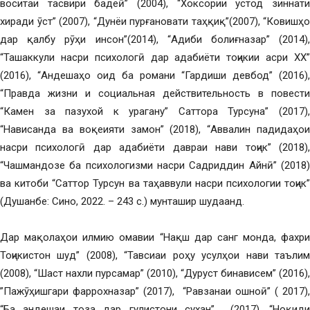
воситаи тасвири бадеӣ” (2004), “Хоксории устод зиннати
хиради ӯст” (2007), “Дунёи пурғановати таҳқиқ”(2007), “Ковишҳо
дар қалбу рӯҳи инсон”(2014), “Адиби болиғназар” (2014),
“Ташаккули насри психологӣ дар адабиёти тоҷикии асри ХХ”
(2016), “Андешаҳо оид ба романи “Гардиши девбод” (2016),
“Правда жизни и социальная действительность в повести
“Камен за пазухой к урагану” Саттора Турсуна” (2017),
“Нависанда ва воқеияти замон” (2018), “Аввалин падидаҳои
насри психологӣ дар адабиёти давраи нави тоҷик” (2018),
“Чашмандозе ба психологизми насри Садриддин Айнӣ” (2018)
ва китоби “Саттор Турсун ва таҳаввули насри психологии тоҷик”
(Душанбе: Сино, 2022. – 243 с.) мунташир шудаанд.
Дар мақолаҳои илмию омавии “Нақш дар санг монда, фахри
Тоҷикистон шуд” (2008), “Тавсиаи роҳу усулҳои нави таълим
(2008), “Шаст нахли пурсамар” (2010), “Дуруст бинависем” (2016),
”Пажӯҳишгари фаррохназар” (2017), “Равзанаи ошноӣ” ( 2017),
“Ба андешаи тоза дар гулистони сухан” (2017), “Ноқиди