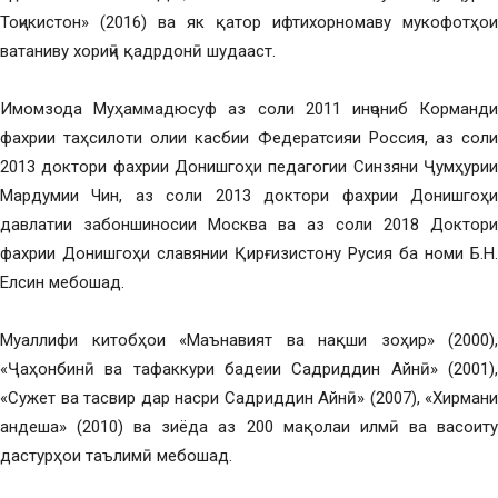
Тоҷикистон» (2016) ва як қатор ифтихорномаву мукофотҳои
ватаниву хориҷӣ қадрдонӣ шудааст.
Имомзода Муҳаммадюсуф аз соли 2011 инҷониб Корманди
фахрии таҳсилоти олии касбии Федератсияи Россия, аз соли
2013 доктори фахрии Донишгоҳи педагогии Синзяни Ҷумҳурии
Мардумии Чин, аз соли 2013 доктори фахрии Донишгоҳи
давлатии забоншиносии Москва ва аз соли 2018 Доктори
фахрии Донишгоҳи славянии Қирғизистону Русия ба номи Б.Н.
Елсин мебошад.
Муаллифи китобҳои «Маънавият ва нақши зоҳир» (2000),
«Ҷаҳонбинӣ ва тафаккури бадеии Садриддин Айнӣ» (2001),
«Сужет ва тасвир дар насри Садриддин Айнӣ» (2007), «Хирмани
андеша» (2010) ва зиёда аз 200 мақолаи илмӣ ва васоиту
дастурҳои таълимӣ мебошад.