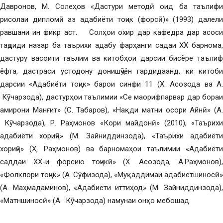
Давронов, М. Солеҳов «Дастури методӣ оид ба таълифи
рисолаи дипломӣ аз адабиёти тоҷик (форсӣ)» (1993) далели
равшани ин фикр аст. Солҳои охир дар кафедра дар асоси
таҷдиди назар ба таърихи адабу фарҳанги садаи ХХ барнома,
дастуру васоити таълим ва китобҳои дарсии бисёре таълиф
ёфта, дастраси устодону донишҷӯён гардидаанд, ки китоби
дарсии «Адабиёти тоҷик» барои синфи 11 (Х. Асозода ва А.
Кӯчарзода), дастурҳои таълимии «Се маорифпарвар дар бораи
амирони Манғит» (С. Табаров), «Нақди матни осори Айнӣ» (А.
Кӯчарзода), Р. Раҳмонов «Кори майдонӣ» (2010), «Таърихи
адабиёти хориҷӣ» (М. Зайниддинзода), «Таърихи адабиёти
хориҷӣ» (Ҳ. Раҳмонов) ва барномаҳои таълимии «Адабиёти
саддаи ХХ-и форсию тоҷикӣ» (Х. Асозода, А.Раҳмонов),
«Фолклори тоҷик» (А. Сӯфизода), «Муқаддимаи адабиётшиносӣ»
(А. Маҳмадаминов), «Адабиёти иттиҳод» (М. Зайниддинзода),
«Матншиносӣ» (А. Кӯчарзода) намунаи онҳо мебошад.