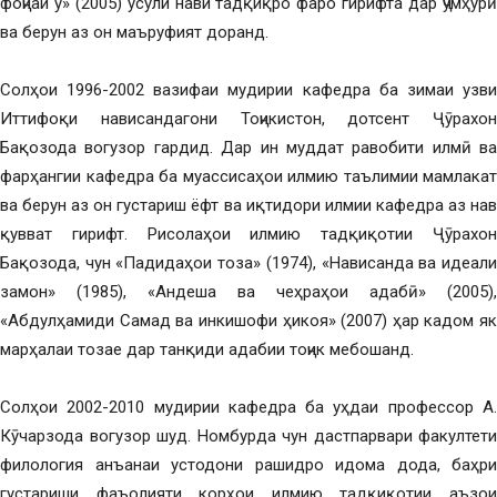
фоҷиаи ӯ» (2005) усули нави тадқиқро фаро гирифта дар ҷумҳурӣ
ва берун аз он маъруфият доранд.
Солҳои 1996-2002 вазифаи мудирии кафедра ба зимаи узви
Иттифоқи нависандагони Тоҷикистон, дотсент Ҷӯрахон
Бақозода вогузор гардид. Дар ин муддат равобити илмӣ ва
фарҳангии кафедра ба муассисаҳои илмию таълимии мамлакат
ва берун аз он густариш ёфт ва иқтидори илмии кафедра аз нав
қувват гирифт. Рисолаҳои илмию тадқиқотии Ҷӯрахон
Бақозода, чун «Падидаҳои тоза» (1974), «Нависанда ва идеали
замон» (1985), «Андеша ва чеҳраҳои адабӣ» (2005),
«Абдулҳамиди Самад ва инкишофи ҳикоя» (2007) ҳар кадом як
марҳалаи тозае дар танқиди адабии тоҷик мебошанд.
Солҳои 2002-2010 мудирии кафедра ба уҳдаи профессор А.
Кӯчарзода вогузор шуд. Номбурда чун дастпарвари факултети
филология анъанаи устодони рашидро идома дода, баҳри
густариши фаъолияти корҳои илмию тадқиқотии аъзои