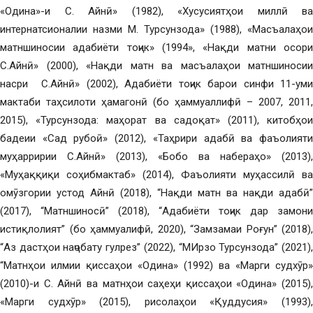
«Одина»-и С. Айнӣ» (1982), «Хусусиятҳои миллӣ ва
интернатсионалии назми М. Турсунзода» (1988), «Масъалаҳои
матншиносии адабиёти тоҷик» (1994», «Нақди матни осори
С.Айнӣ» (2000), «Нақди матн ва масъалаҳои матншиносии
насри С.Айнӣ» (2002), Адабиёти тоҷик барои синфи 11-уми
мактаби таҳсилоти ҳамагонӣ (бо ҳаммуаллифӣ – 2007, 2011,
2015), «Турсунзода: маҳорат ва садоқат» (2011), китобҳои
бадеии «Сад рубоӣ» (2012), «Таҳрири адабӣ ва фаъолияти
муҳарририи С.Айнӣ» (2013), «Бобо ва набераҳо» (2013),
«Муҳаққиқи соҳибмактаб» (2014), Фаъолияти муҳассилӣ ва
омӯзгории устод Айнӣ (2018), “Нақди матн ва нақди адабӣ”
(2017), “Матншиносӣ” (2018), “Адабиёти тоҷик дар замони
истиқлолият” (бо ҳаммуалифӣ, 2020), “Замзамаи Роғун” (2018),
“Аз дастҳои наҷобату гулрез” (2022), “МИрзо Турсунзода” (2021),
“Матнҳои илмии қиссаҳои «Одина» (1992) ва «Марги судхӯр»
(2010)-и С. Айнӣ ва матнҳои саҳеҳи қиссаҳои «Одина» (2015),
«Марги судхӯр» (2015), рисолаҳои «Қуддусия» (1993),