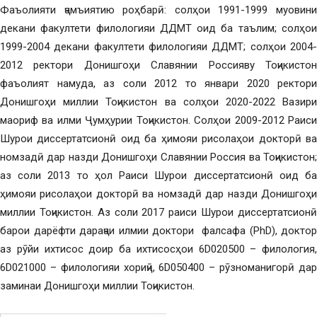
Фаъолияти ҷамъиятию роҳбарӣ: солҳои 1991-1999 муовини
декани факултети филологияи ДДМТ оид ба таълим; солҳои
1999-2004 декани факултети филологияи ДДМТ; солҳои 2004-
2012 ректори Донишгоҳи Славянии Россияву Тоҷикистон
фаъолият намуда, аз соли 2012 то январи 2020 ректори
Донишгоҳи миллии Тоҷикистон ва солҳои 2020-2022 Вазири
маориф ва илми Ҷумҳурии Тоҷикистон. Солҳои 2009-2012 Раиси
Шурои диссертатсионӣ оид ба ҳимояи рисолаҳои докторӣ ва
номзадӣ дар назди Донишгоҳи Славянии Россия ва Тоҷикистон;
аз соли 2013 то ҳол Раиси Шурои диссертатсионӣ оид ба
ҳимояи рисолаҳои докторӣ ва номзадӣ дар назди Донишгоҳи
миллии Тоҷикистон. Аз соли 2017 раиси Шурои диссертатсионӣ
барои дарёфти дараҷаи илмии доктори фалсафа (PhD), доктор
аз рӯйи ихтисос доир ба ихтисосҳои 6D020500 – филология,
6D021000 – филологияи хориҷӣ, 6D050400 – рӯзноманигорӣ дар
заминаи Донишгоҳи миллии Тоҷикистон.