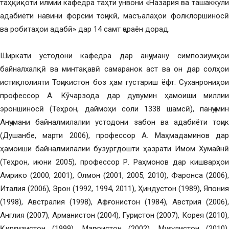
таҳқиқоти илмии кафедра таҳти унвони «Назария ва ташаккули
адабиёти навини форсии тоҷикӣ, масъалаҳои фолклоршиносӣ
ва робитаҳои адабӣ» дар 14 самт ҷараён дорад.
Ширкати устодони кафедра дар анҷуману симпозиумҳои
байналхалқӣ ва минтақавӣ самаранок аст ва он дар солҳои
истиқлолияти Тоҷикистон боз ҳам густариш ёфт. Суханрониҳои
профессор А. Кӯчарзода дар дувумин ҳамоиши миллии
эроншиносӣ (Теҳрон, даймоҳи соли 1338 шамсӣ), панҷумин
Анҷумани байналмилалии устодони забон ва адабиёти тоҷик
(Душанбе, марти 2006), профессор А. Маҳмадаминов дар
ҳамоиши байналмилалии бузургдошти ҳазрати Имом Хумайнӣ
(Теҳрон, июни 2005), профессор Р. Раҳмонов дар кишварҳои
Амрико (2000, 2001), Олмон (2001, 2005, 2010), Фаронса (2006),
Италия (2006), Эрон (1992, 1994, 2011), Ҳиндустон (1989), Япония
(1998), Австралия (1998), Афғонистон (1984), Австрия (2006),
Англия (2007), Арманистон (2004), Гурҷистон (2007), Корея (2010),
Қирғизистон (1999), Маҷористон (2002), Муғулистон (2010),