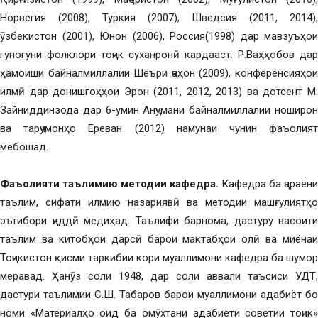
Норвегия (2008), Туркия (2007), Шведсия (2011, 2014),
ӯзбекистон (2001), Юнон (2006), Россия(1998) дар мавзуъҳои
гуногуни фолклори тоҷик суханронӣ кардааст. Р.Ваҳҳобов дар
ҳамоиши байналмиллалии Шеъри ҷаҳон (2009), конференсияҳои
илмӣ дар донишгоҳҳои Эрон (2011, 2012, 2013) ва дотсент М.
Зайниддинзода дар 6-умин Анҷумани байналмиллалии ноширон
ва тарҷумонҳо Ереван (2012) намунаи чунин фаъолият
мебошад.
Фаъолияти таълимию методии кафедра.
Кафедра ба ҷараёни
таълим, сифати илмию назариявӣ ва методии машғулиятҳо
эътибори ҷиддӣ медиҳад. Таълифи барнома, дастуру васоити
таълим ва китобҳои дарсӣ барои мактабҳои олӣ ва миёнаи
Тоҷикистон қисми таркибии кори муаллимони кафедра ба шумор
меравад. Ҳанӯз соли 1948, дар соли аввали таъсиси УДТ,
дастури таълимии С.Ш. Табаров барои муаллимони адабиёт бо
номи «Материалҳо оид ба омӯхтани адабиёти советии тоҷик»