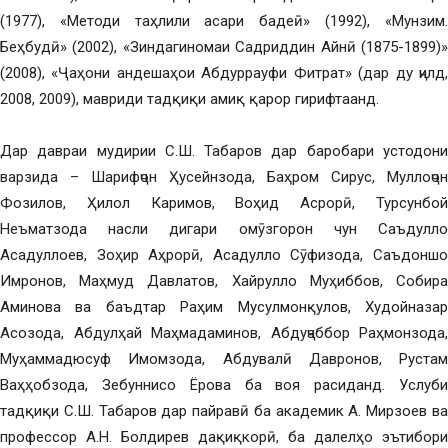
(1977), «Методи таҳлили асари бадеӣ» (1992), «Мунзим.
Беҳбудӣ» (2002), «Зиндагиномаи Садриддин Айнӣ (1875-1899)»
(2008), «Ҷаҳони андешаҳои Абдуррауфи Фитрат» (дар ду ҷилд,
2008, 2009), мавриди тадқиқи амиқ қарор гирифтаанд.
Дар давраи мудирии С.Ш. Табаров дар баробари устодони
варзида – Шарифҷон Ҳусейнзода, Баҳром Сирус, Муллоҷон
Фозилов, Ҳилол Каримов, Воҳид Асрорӣ, Турсунбой
Неъматзода насли дигари омӯзгорон чун Саъдулло
Асадуллоев, Зоҳир Аҳрорӣ, Асадулло Сӯфизода, Саъдоншо
Имронов, Маҳмуд Давлатов, Хайрулло Муҳиббов, Собира
Аминова ва баъдтар Раҳим Мусулмонқулов, Худойназар
Асозода, Абдулҳай Маҳмадаминов, Абдуҷаббор Раҳмонзода,
Муҳаммадюсуф Имомзода, Абдувалӣ Давронов, Рустам
Ваҳҳобзода, Зебуннисо Ёрова ба воя расиданд. Услуби
тадқиқи С.Ш. Табаров дар пайравӣ ба академик А. Мирзоев ва
профессор А.Н. Болдирев дақиқкорӣ, ба далелҳо эътибори