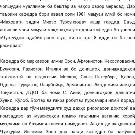
чопшудаи муаллимон ба бештар аз чаҳор ҳазор мерасад. Дар
таърихи кафедра бори аввал соли 1981 маҷмуаи илмӣ бо номи
«Маҳорати эҷодии Мирзо Турсунзода» нашр гардид. Баъд
анъанаи чопи маҷмуаи мақолаҳои устодони кафедра бо унвони
«Ҷустуҷӯҳои адабӣ» расм шуд, ки то ҳол 8 ҷилди он ба чоп
расидааст.
Кафедра бо марказҳои илмии Эрон, Афғонистон, Чехословакия,
Булғория, Лаҳистон, Италия ва бо донишгоҳ, донишкадаҳои
тадқиқотӣ ва педагогии Москва, Санкт-Петербург, Қазон,
Одесса, Гурҷистон, Озарбойҷон, Арманистон, Академияи илмҳои
Тоҷикистон, ДДОТ ба номи С. Айнӣ, донишгоҳҳои давлатии
Хуҷанд, Кӯлоб, Бохтар ва ғайра робитаи пурсамари илмӣ дорад.
Кафедра дар тӯли мавҷудияти худ даҳҳо рисолаҳои докторӣ ва
номзадиро аз муасисаҳои илмию таълимии ватанию хориҷӣ
муҳокима ва баҳимоя тавсия намудааст. Алҳол ду шаҳрванди
Ҷумҳурии Исломии Эрон дар назди кафедра ба пажӯҳиш