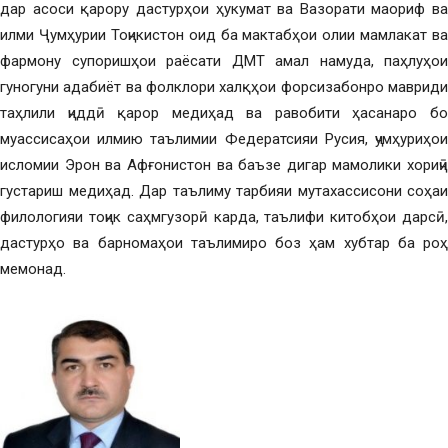
дар асоси қарору дастурҳои ҳукумат ва Вазорати маориф ва
илми Ҷумҳурии Тоҷикистон оид ба мактабҳои олии мамлакат ва
фармону супоришҳои раёсати ДМТ амал намуда, паҳлуҳои
гуногуни адабиёт ва фолклори халқҳои форсизабонро мавриди
таҳлили ҷиддӣ қарор медиҳад ва равобити ҳасанаро бо
муассисаҳои илмию таълимии Федератсияи Русия, ҷумҳуриҳои
исломии Эрон ва Афғонистон ва баъзе дигар мамолики хориҷӣ
густариш медиҳад. Дар таълиму тарбияи мутахассисони соҳаи
филологияи тоҷик саҳмгузорӣ карда, таълифи китобҳои дарсӣ,
дастурҳо ва барномаҳои таълимиро боз ҳам хубтар ба роҳ
мемонад.