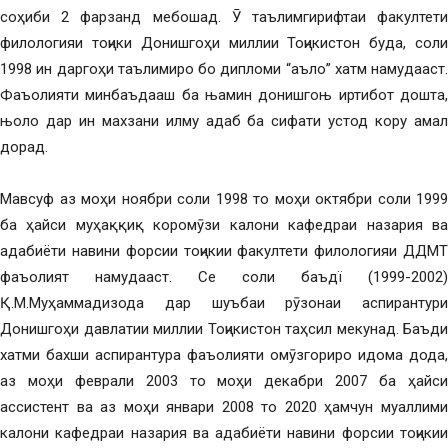
соҳиби 2 фарзанд мебошад. Ӯ таълимгирифтаи факултети
филологияи тоҷики Донишгоҳи миллии Тоҷикистон буда, соли
1998 ин даргоҳи таълимиро бо дипломи “аъло” хатм намудааст.
Фаъолияти минбаъдааш ба њамин донишгоњ иртибот дошта,
њоло дар ин махзани илму адаб ба сифати устод кору амал
дорад.
Мавсуф аз моҳи ноябри соли 1998 то моҳи октябри соли 1999
ба ҳайси муҳаққиқ коромӯзи калони кафедраи назария ва
адабиёти навини форсии тоҷикии факултети филологияи ДДМТ
фаъолият намудааст. Се соли баъдї (1999-2002)
Қ.М.Муҳаммадизода дар шуъбаи рӯзонаи аспирантури
Донишгоҳи давлатии миллии Тоҷикистон таҳсил мекунад. Баъди
хатми бахши аспирантура фаъолияти омӯзгориро идома дода,
аз моҳи феврали 2003 то моҳи декабри 2007 ба ҳайси
ассистент ва аз моҳи январи 2008 то 2020 ҳамчун муаллими
калони кафедраи назария ва адабиёти навини форсии тоҷикии