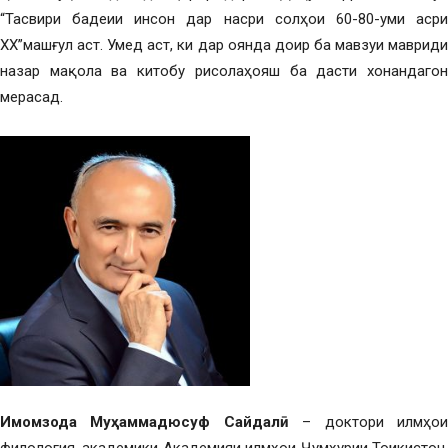
“Тасвири бадеии инсон дар насри солҳои 60-80-уми асри
ХХ”машғул аст. Умед аст, ки дар оянда доир ба мавзуи мавриди
назар мақола ва китобу рисолаҳояш ба дасти хонандагон
мерасад.
Имомзода Муҳаммадюсуф Сайдалӣ
– доктори илмҳо