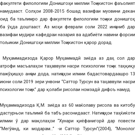
факултети филологияи Донишгоҳи миллии Тоҷикистон фаъолият
намудааст. Солҳои 2008-2015 бошад вазифаи муовини декан
оид ба таълимро дар факултети филологияи тоҷики донишгоҳ
ба ӯҳда доштааст. Аз моҳи феврали соли 2022 инҷониб дар
вазифаи мудири кафедраи назария ва адабиёти навини форсии
тољикии Донишгоҳи миллии Тоҷикистон қарор дорад.
Муҳаммадизода Қарор Муҳаммадӣ зиёда аз даҳ сол дар
атрофи масъалаҳои таҳаввули насри психологии тоҷик таҳқиқу
пажӯҳишҳо анҷом дода, натиҷаҳои илмии бадастовардаашро 13
июни соли 2019 зери унвони “Саттор Турсун ва таҳаввули насри
психологии тоҷик” дар қолаби рисолаи номзадӣ дифоъ намуд.
Муҳаммадизода Қ.М. зиёда аз 60 маќолаву рисола ва китобу
дастурњои таълимӣ ба табъ расонидааст. Натиҷаҳои таҳќиќоти
илмии ӯ дар мақолаҳои “Хунари қиёфанигорӣ дар повести
“Мегӯянд, ки модарам…” -и Саттор Турсун”(2004), “Монолог