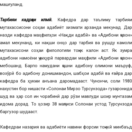
машғуланд.
Тарбияи кадрҳои илмӣ.
Кафедра дар таълиму тарбия
мутахассисони соҳаи адабиёт хизмати арзанда мекунад. Дар
назди кафедра маҳфилҳои «Нақди адабӣ» ва «Адибони ҷавон»
амал мекунанд, ки нақши онҳо дар тарбия ва рушду камоли
мутахасисони соҳаи филологияи тоҷик калон аст. Як зумра
адибони намоёни ҷумҳурӣ парвардаи маҳфили «Адибони ҷавон»
мебошанд. Барпо намудани ҷашни адибону олимони маъруф,
вохӯрӣ бо адибону донишмандон, шабҳои адабӣ ва ғайра дар
кафедра ба ҳукми анъана даромадааст. Чунончи, соли 1980
нахустин бор нишасти «Солонаи Мирзо Турсунзода» гузаронида
шуд ва ҳар сол ин чорабинӣ дар рӯзи мавлуди шоир мунтазам
идома дорад. То ҳозир 38 маҷлиси Солонаи устод Турсунзода
баргузор шудааст.
Кафедраи назария ва адабиёти навини форсии тоҷикӣ минбаъд