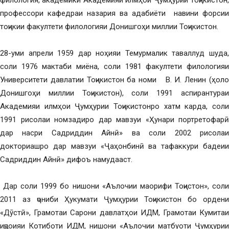
филология, академики Академияи илмҳои Ҷумҳурии Тоҷикистон,
профессори кафедраи назария ва адабиёти навини форсии
тоҷикии факултети филологияи Донишгоҳи миллии Тоҷикистон.
28-уми апрели 1959 дар ноҳияи Темурмалик таваллуд шуда,
соли 1976 мактаби миёна, соли 1981 факултети филологияи
Университети давлатии Тоҷикистон ба номи В. И. Ленин (ҳоло
Донишгоҳи миллии Тоҷикистон), соли 1991 аспирантураи
Академияи илмҳои Ҷумҳурии Тоҷикистонро хатм карда, соли
1991 рисолаи номзадиро дар мавзуи «Ҳунари портретофарӣ
дар насри Садриддин Айнӣ» ва соли 2002 рисолаи
докториашро дар мавзуи «Ҷаҳонбинӣ ва тафаккури бадеии
Садриддин Айнӣ» дифоъ намудааст.
Дар соли 1999 бо нишони «Аълочии маорифи Тоҷистон», соли
2011 аз ҷониби Ҳукумати Ҷумҳурии Тоҷикистон бо ордени
«Дӯстӣ», Грамотаи Сарони давлатҳои ИДМ, Грамотаи Кумитаи
иҷроияи Котиботи ИДМ, нишони «Аълочии матбуоти Ҷумҳурии