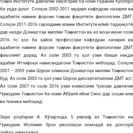
тоҷики Институти давлатии омӯзгории ба номи Рӯдакии Кӯлобро
ба уҳда дошт. Солҳои 2002-2011 мудири кафедраи назария ва
адабиёти навини форсии тоҷикии факултети филологияи ДМТ.
Солҳои 2011-2016 сарходими илмии Институти илмӣ-тадқиқотӣ
дар назди Донишгоҳи миллии Тоҷикистон ва аз моҳи июни соли
2016 то ҳол ба ҳайси профессори кафедраи назария ва
адабиёти навини форсии тоҷикии факултети филологияи ДМТ
фаъолият дорад. Аз соли 2003 то ҳол узви бахши нақди
адабии Иттифоқи нависандагони Тоҷикистон мебошад. Солҳои
2007 – 2009 узви Шурои олимони Донишгоҳи миллии Тоҷикистон
буд. Аз соли 2003 то ҳол узви Шурои диссертатсионии ДМТ аст.
Аз соли 2007 то соли 2016 узви комиссияи Ҷоизаи давлатии
Ҷумҳурии Тоҷикистон ба номи Абӯалӣ ибни Сино дар соҳаи илм
ва техника мебошад.
Зери роҳбарии А. Кӯчарзода 5 унвонҷӯ аз Тоҷикистон ва
Ҷумҳурии Исломии Эрон рисолаҳои номзадӣ ва докторӣ
дифоъ намудаанд.