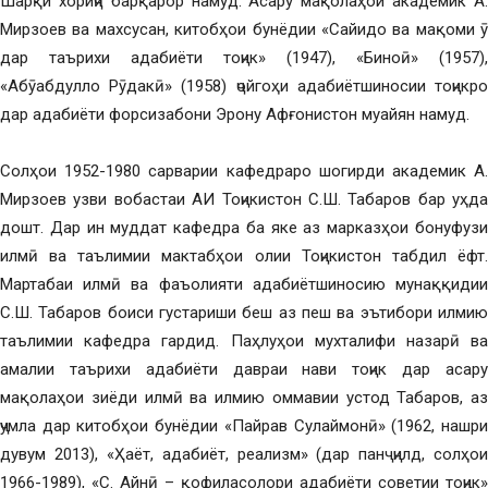
Шарқи хориҷӣ барқарор намуд. Асару мақолаҳои академик А.
Мирзоев ва махсусан, китобҳои бунёдии «Сайидо ва мақоми ӯ
дар таърихи адабиёти тоҷик» (1947), «Биноӣ» (1957),
«Абӯабдулло Рӯдакӣ» (1958) ҷойгоҳи адабиётшиносии тоҷикро
дар адабиёти форсизабони Эрону Афғонистон муайян намуд.
Солҳои 1952-1980 сарварии кафедраро шогирди академик А.
Мирзоев узви вобастаи АИ Тоҷикистон С.Ш. Табаров бар уҳда
дошт. Дар ин муддат кафедра ба яке аз марказҳои бонуфузи
илмӣ ва таълимии мактабҳои олии Тоҷикистон табдил ёфт.
Мартабаи илмӣ ва фаъолияти адабиётшиносию мунаққидии
С.Ш. Табаров боиси густариши беш аз пеш ва эътибори илмию
таълимии кафедра гардид. Паҳлуҳои мухталифи назарӣ ва
амалии таърихи адабиёти давраи нави тоҷик дар асару
мақолаҳои зиёди илмӣ ва илмию оммавии устод Табаров, аз
ҷумла дар китобҳои бунёдии «Пайрав Сулаймонӣ» (1962, нашри
дувум 2013), «Ҳаёт, адабиёт, реализм» (дар панҷ ҷилд, солҳои
1966-1989), «С. Айнӣ – қофиласолори адабиёти советии тоҷик»