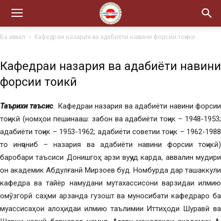
Ба аввал
Кафедраи назария ва адабиёти навини форсии тоҷикӣ
Кафедраи назария ва адабиёти навини
форсии тоҷикӣ
Таърихи таъсис
.
Кафедраи назария ва адабиёти навини форси
тоҷикӣ (номҳои пешинааш: забон ва адабиёти тоҷик – 1948-1953;
адабиёти тоҷик – 1953-1962; адабиёти советии тоҷик – 1962-1988
то инҷониб – назария ва адабиёти навини форсии тоҷикӣ)
баробари таъсиси Донишгоҳ арзи вуҷуд карда, аввалин мудири
он академик Абдулғанӣ Мирзоев буд. Номбурда дар ташаккули
кафедра ва тайёр намудани мутахассисони варзидаи илмию
омӯзгорӣ саҳми арзанда гузошт ва муносибати кафедраро ба
муассисаҳои алоҳидаи илмию таълимии Иттиҳоди Шуравӣ ва