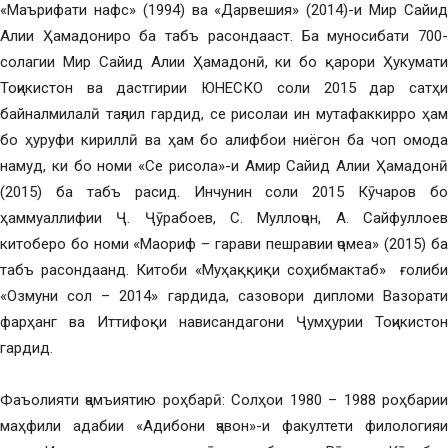
«Маърифати нафс» (1994) ва «Дарвешия» (2014)-и Мир Сайид
Алии Ҳамадониро ба табъ расондааст. Ба муносибати 700-
солагии Мир Сайид Алии Ҳамадонӣ, ки бо қарори Ҳукумати
Тоҷикистон ва дастгирии ЮНЕСКО соли 2015 дар сатҳи
байналмилалӣ таҷлил гардид, се рисолаи ин мутафаккирро ҳам
бо ҳуруфи кириллӣ ва ҳам бо алифбои ниёгон ба чоп омода
намуд, ки бо номи «Се рисола»-и Амир Сайид Алии Ҳамадонӣ
(2015) ба табъ расид. Инчунин соли 2015 Кӯчаров бо
ҳаммуаллифии Ҷ. Ҷӯрабоев, С. Муллоҷон, А. Сайфуллоев
китоберо бо номи «Маориф – гарави пешравии ҷомеа» (2015) ба
табъ расондаанд. Китоби «Муҳаққиқи соҳибмактаб» ғолиби
«Озмуни сол – 2014» гардида, сазовори дипломи Вазорати
фарҳанг ва Иттифоқи нависандагони Ҷумҳурии Тоҷикистон
гардид.
Фаъолияти ҷамъиятию роҳбарӣ: Солҳои 1980 – 1988 роҳбарии
маҳфили адабии «Адибони ҷавон»-и факултети филологияи