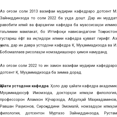
Аз оғози соли 2013 вазифаи мудирии кафедраро дотсент М.
Зайниддинзода то соли 2022 ба уҳда дошт. Дар ин муддат
равобити илмӣ ва фарҳангии кафедра ба муассисаҳои илмию
таълимии мамлакат, бо Иттифоқи нависандагони Тоҷикистон
густариш ёфт ва иқтидори илмии кафедра қувват гирифт. Аз
ҷумла, дар ин давра устодони кафедра Қ. Муҳаммадизода ва И.
Бобомаллаев рисолаҳои номзадиашонро ҳимоя намуданд.
Аз оғози соли 2022 то ин замон вазифаи мудирии кафедраро
дотсент Қ. Муҳаммадизода ба зимма дорад.
Ҳайати устодони кафедра
. Ҳоло дар ҳайати кафедра академи
Муҳаммадюсуф Имомзода, докторҳои илмҳои филология,
профессорон Аламхон Кӯчарзода, Абдулҳай Маҳмадаминов,
Равшан Раҳмонов, Сироҷиддини Эмомалӣ, номзадҳои илмҳои
филология, дотсентон Муртазо Зайниддинзода, Рустам