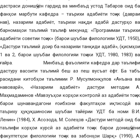
дастраси донишҷӯён гардид ва минбаъд устод Табаров оид ба
фанҳои марбути кафедра – таърихи адабиёти тоҷик (давраи
нав), назарияи адабиёт, таърихи нақди адабӣ дастурҳо ва
барномаҳои таълимӣ таълиф мекунад: «Программаи таърихи
адабиёти советии тоҷик» (барои шуъбаи филологияи УДТ, 1950),
«Дастури таълимӣ доир ба назарияи танқиди адабӣ», (қисмҳои
1 ва 2, барои шуъбаи филологияи тоҷики УДТ, 1980, 1983) ва
ғайра. Минбаъд фаъолияти кафедра дар таълифи
дастуру васоити таълимӣ беш аз пеш вусъат ёфт. Ба табъ
расидани китобҳои таълимии Р. Мусулмонқулов «Анъана ва
навоварӣ», «Назарияи адабиёт» дастури методии А.
Маҳмадаминов «Мавзуъҳои корҳои контролӣ аз адабиёти тоҷик
барои шунавандагони ғоибхони факултаҳои иқтисодӣ ва
таъриху ҳуқуқшиносии шуъбаи тайёрии УДТ ба номи В.И.
Ленин» (1984), Х. Асозода, М. Солеҳов «Дастури методӣ оид ба
таълифи корҳои курсӣ аз адабиёти тоҷик барои донишҷӯёни
факултетҳои филологияи тоҷик ва забонҳои Шарқ» (1990), А.