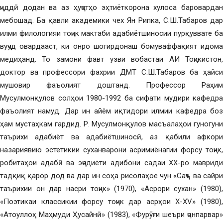
ҷиддӣ додан ва аз ҳуҷҷатҳо эҳтиёткорона хулоса баровардан
мебошад. Ба қавли академики чех Ян Рипка, С.Ш.Табаров дар
илми филологияи тоҷик мактаби адабиётшиносии пурқуввате ба
вуҷуд овардааст, ки онро шогирдонаш бомуваффақият идома
медиҳанд. То замони фавт узви вобастаи АИ Тоҷикистон,
доктор ва профессори фахрии ДМТ С.Ш.Табаров ба ҳайси
мушовир фаъолият доштанд. Профессор Раҳим
Мусулмонқулов солҳои 1980-1992 ба сифати мудири кафедра
фаъолият намуд. Дар ин айём иқтидори илмии кафедра боз
ҳам мустаҳкам гардид. Р. Мусулмонқулов масъалаҳои гуногуни
таърихи адабиёт ва адабиётшиносӣ, аз қабили афкори
назариявию эстетикии суханварони асримиёнагии форсу тоҷик,
робитаҳои адабӣ ва эҷодиёти адибони садаи ХХ-ро мавриди
тадқиқ қарор дод ва дар ин соҳа рисолаҳое чун «Саҷъ ва сайри
таърихии он дар насри тоҷик» (1970), «Асрори сухан» (1980),
«Поэтикаи классикии форсу тоҷик дар асрҳои Х-ХV» (1980),
«Атоуллоҳ Маҳмуди Ҳусайнӣ» (1983), «Фурӯғи шеъри ҷонпарвар»