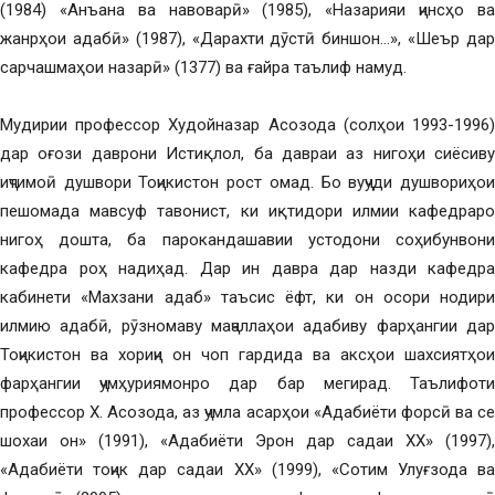
(1984) «Анъана ва навоварӣ» (1985), «Назарияи ҷинсҳо ва
жанрҳои адабӣ» (1987), «Дарахти дӯстӣ биншон…», «Шеър дар
сарчашмаҳои назарӣ» (1377) ва ғайра таълиф намуд.
Мудирии профессор Худойназар Асозода (солҳои 1993-1996)
дар оғози даврони Истиқлол, ба давраи аз нигоҳи сиёсиву
иҷтимоӣ душвори Тоҷикистон рост омад. Бо вуҷуди душвориҳои
пешомада мавсуф тавонист, ки иқтидори илмии кафедраро
нигоҳ дошта, ба парокандашавии устодони соҳибунвони
кафедра роҳ надиҳад. Дар ин давра дар назди кафедра
кабинети «Махзани адаб» таъсис ёфт, ки он осори нодири
илмию адабӣ, рӯзномаву маҷаллаҳои адабиву фарҳангии дар
Тоҷикистон ва хориҷи он чоп гардида ва аксҳои шахсиятҳои
фарҳангии ҷумҳуриямонро дар бар мегирад. Таълифоти
профессор Х. Асозода, аз ҷумла асарҳои «Адабиёти форсӣ ва се
шохаи он» (1991), «Адабиёти Эрон дар садаи ХХ» (1997),
«Адабиёти тоҷик дар садаи ХХ» (1999), «Сотим Улуғзода ва