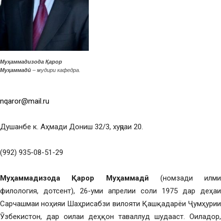
Муҳаммадизода Қарор
Муҳаммадӣ
– мудири кафедра.
nqaror@mail.ru
Душанбе к. Аҳмади Дониш 32/3, хуҷраи 20.
(992) 935-08-51-29
Муҳаммадизода Қарор Муҳаммадӣ
(номзади илми
филология, дотсент), 26-уми апрелии соли 1975 дар деҳаи
Сарчашмаи ноҳияи Шаҳрисабзи вилояти Қашқадарёи Ҷумҳурии
Ӯзбекистон, дар оилаи деҳқон таваллуд шудааст. Оиладор,