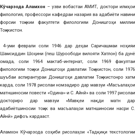
Кӯчарзода Аламхон
– узви вобастаи АМИТ, доктори илмҳо
филология, профессори кафедраи назария ва адабиёти навини
форсии тоҷикии факултети филологияи Донишгоҳи миллии
Тоҷикистон.
4-уми феврали соли 1946 дар деҳаи Саричашмаи ноҳияи
Шамсиддин Шоҳини (пеш Шуроободи вилояти Хатлон) ба дунё
омада, соли 1964 мактаб-интернат, соли 1969 факултаи
филологияи тоҷики Донишгоҳи давлатии Тоҷикистон, соли 1976
шуъбаи аспирантураи Донишгоҳи давлатии Тоҷикистонро хатм
карда, соли 1978 рисолаи номзадиро дар мавзуи «Масъалаҳои
матншиносии повести «Одина»-и С. Айнӣ» ва соли 1997 рисолаи
докториро дар мавзуи «Мавқеи нақди матн дар
адабиётшиносии тоҷик ва масъалаҳои матншиносии насри С.
Айнӣ» дифоъ кардааст.
Аламхон Кӯчарзода соҳиби рисолаҳои «Тадқиқи текстологии