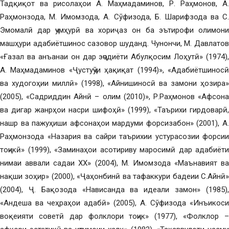
Тадқиқот ва рисолаҳои А. Маҳмадаминов, Р. Раҳмонов, А.
Раҳмонзода, М. Имомзода, А. Сӯфизода, Б. Шарифзода ва С.
Эмомалӣ дар ҷумҳурӣ ва хориҷ аз он ба эътирофи олимони
машҳури адабиётшинос сазовор шуданд. Чунончи, М. Давлатов
«Ғазал ва анъанаи он дар эҷодиёти Абулқосим Лоҳутӣ» (1974),
А. Маҳмадаминов «Ҷустуҷӯи ҳақиқат (1994)», «Адабиётшиносӣ
ва худогоҳии миллӣ» (1998), «Айнишиносӣ ва замони ҳозира»
(2005), «Садриддин Айнӣ – олим (2010)», Р.Раҳмонов «Афсона
ва дигар жанрҳои насри шифоҳӣ» (1999), «Таърихи гирдоварӣ,
нашр ва пажуҳиши афсонаҳои мардуми форсизабон» (2001), А.
Раҳмонзода «Назария ва сайри таърихии устурасозии форсии
тоҷикӣ» (1999), «Заминаҳои асотириву маросимӣ дар адабиёти
нимаи аввали садаи ХХ» (2004), М. Имомзода «Маънавият ва
нақши зоҳир» (2000), «Ҷаҳонбинӣ ва тафаккури бадеии С.Айнӣ»
(2004), Ҷ. Бақозода «Нависанда ва идеали замон» (1985),
«Андеша ва чеҳраҳои адабӣ» (2005), А. Сӯфизода «Инъикоси
воқеияти советӣ дар фолклори тоҷик» (1977), «Фолклор –