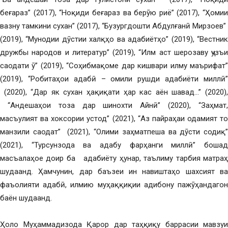
беғараз” (2017), “Ноқиди беғараз ва берӯю риё” (2017), “Ҳомии
вазну тамкини сухан” (2017), “Бузургдошти Абдулғанӣ Мирзоев”
(2019), “Мунодии дӯстии халқҳо ва адабиётҳо” (2019), “Вестник
дружбы народов и литератур” (2019), “Илм аст шерозаву ҷузъи
саодати ӯ” (2019), “Соҳибмақоме дар кишвари илму маърифат”
(2019), “Робитаҳои адабӣ – омили рушди адабиёти миллӣ”
(2020), “Дар як сухан ҳақиқати ҳар кас аён шавад…” (2020),
“Андешаҳои тоза дар шинохти Айнӣ” (2020), “Заҳмат,
масъулият ва хоксории устод” (2021), “Аз пайраҳаи одамият то
манзили саодат” (2021), “Олими заҳматпеша ва дӯсти содиқ”
(2021), “Турсунзода ва адабу фарҳанги миллӣ” бошад
масъалаҳое доир ба адабиёту ҳунар, таълиму тарбия матраҳ
шудаанд. Ҳамчунин, дар баъзеи ин навиштаҳо шахсият ва
фаъолияти адабӣ, илмию муҳаққиқии адибону пажӯҳандагон
баён шудаанд.
Ҳоло Муҳаммадизода Қарор дар таҳқиқу баррасии мавзуи