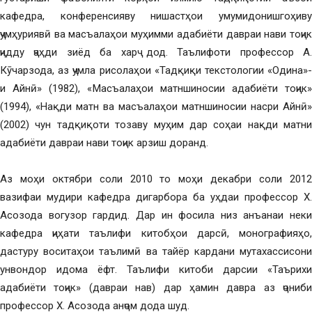
кафедра, конференсияву нишастҳои умумидонишгоҳиву
ҷумҳуриявӣ ва масъалаҳои муҳимми адабиёти давраи нави тоҷик
ҷидду ҷаҳди зиёд ба харҷ дод. Таълифоти профессор А.
Кӯчарзода, аз ҷумла рисолаҳои «Тадқиқи текстологии «Одина»-
и Айнӣ» (1982), «Масъалаҳои матншиносии адабиёти тоҷик»
(1994), «Нақди матн ва масъалаҳои матншиносии насри Айнӣ»
(2002) чун тадқиқоти тозаву муҳим дар соҳаи нақди матни
адабиёти давраи нави тоҷик арзиш доранд.
Аз моҳи октябри соли 2010 то моҳи декабри соли 2012
вазифаи мудири кафедра дигарбора ба уҳдаи профессор Х.
Асозода вогузор гардид. Дар ин фосила низ анъанаи неки
кафедра ҷиҳати таълифи китобҳои дарсӣ, монографияҳо,
дастуру воситаҳои таълимӣ ва тайёр кардани мутахассисони
унвондор идома ёфт. Таълифи китоби дарсии «Таърихи
адабиёти тоҷик» (давраи нав) дар ҳамин давра аз ҷониби
профессор Х. Асозода анҷом дода шуд.