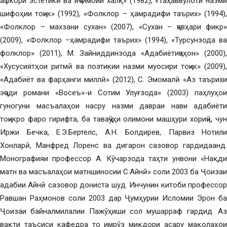
афкори эстетикӣ ва иҷтимоии халқ» (1982), «Таҳаввулоти назми
шифоҳии тоҷик» (1992), «Фолклор – ҳамрадифи таърих» (1994),
«Фолклор – махзани сухан» (2007), «Сухан – ҷавҳари фикр»
(2009), «Фолклор –ҳамрадифи таърих» (1994), «Турсунзода ва
фолклор» (2011), М. Зайниддинзода «Адабиётиҷаҳон» (2000),
«Хусусиятҳои ритмӣ ва поэтикии назми муосири тоҷик» (2009),
«Адабиёт ва фарҳанги миллӣ» (2012), С. Эмомалӣ «Аз таърихи
эҷоди романи «Восеъ»-и Сотим Улуғзода» (2003) паҳлуҳои
гуногуни масъалаҳои насру назми давраи нави адабиёти
тоҷикро фаро гирифта, ба таваҷҷӯҳи олимони машҳури хориҷӣ, чун
Иржи Бечка, Е.Э.Бертелс, А.Н. Болдирев, Парвиз Нотили
Хонларӣ, Манфред Лоренс ва дигарон сазовор гардидаанд.
Монографияи профессор А. Кӯчарзода таҳти унвони «Нақди
матн ва масъалаҳои матншиносии С.Айнӣ» соли 2003 ба Ҷоизаи
адабии Айнӣ сазовор дониста шуд. Инчунин китоби профессор
Равшан Раҳмонов соли 2003 дар Ҷумҳурии Исломии Эрон ба
Ҷоизаи байналмилалии Пажӯҳиши сол мушарраф гардид. Аз
вақти таъсиси кафедра то имрӯз миқдори асару мақолаҳои