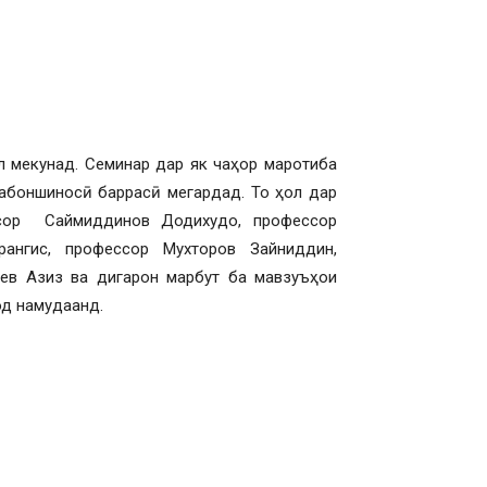
ал мекунад. Семинар дар як чаҳор маротиба
абоншиносӣ баррасӣ мегардад. То ҳол дар
ссор Саймиддинов Додихудо, профессор
ангис, профессор Мухторов Зайниддин,
ев Азиз ва дигарон марбут ба мавзуъҳои
ҳод намудаанд.