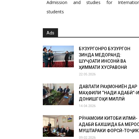
Admission and studies for Internation
students
Ads
БУЗУРГОНРО БУЗУРГОН
ЗИНДА МЕДОРАНД:
ШУҶОАТИ ИНСОНӢ ВА
ҲИММАТИ ХУСРАВОНӢ
22.05.2026
ДАВЛАТИ РАҲМОНИЁН ДАР
МАҲФИЛИ “НАҚДИ АДАБӢ”-
ДОНИШГОҲИ МИЛЛӢ
14.04.2026
РӮНАМОИИ КИТОБИ ИЛМӢ-
АДАБӢ БАХШИДА БА МЕРО
МУШТАРАКИ ФОРСӢ-ТОҶИК
09.02.2026