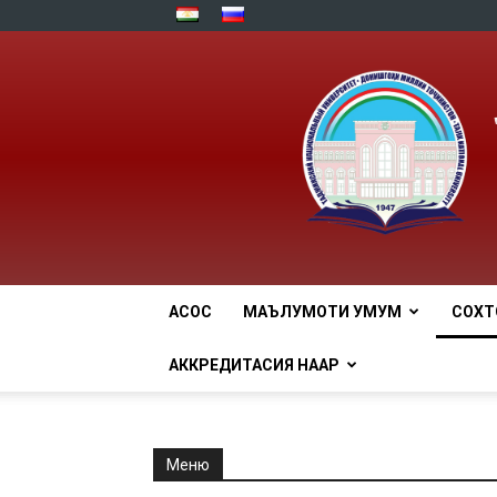
АСОСӢ
МАЪЛУМОТИ УМУМӢ
СОХТ
АККРЕДИТАСИЯ НААР
Меню