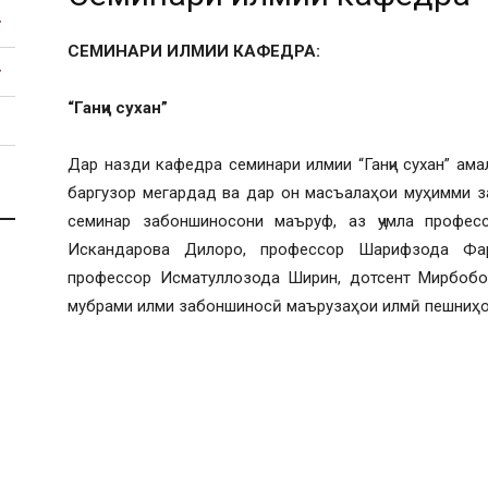
СЕМИНАРИ ИЛМИИ КАФЕДРА:
“Ганҷи сухан”
Дар назди кафедра семинари илмии “Ганҷи сухан” ам
баргузор мегардад ва дар он масъалаҳои муҳимми з
семинар забоншиносони маъруф, аз ҷумла профе
Искандарова Дилоро, профессор Шарифзода Фар
профессор Исматуллозода Ширин, дотсент Мирбобо
мубрами илми забоншиносӣ маърузаҳои илмӣ пешни