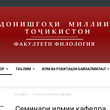
ОР
ТАЪЛИМ
ИЛМ ВА РОБИТАҲОИ БАЙНАЛМИЛАЛӢ
tnu
Ба аввал
Семинари илмии кафедра
Семинари илмии кафедра