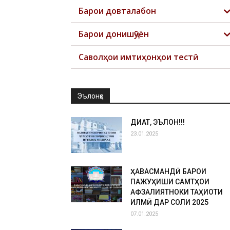
Барои довталабон
Барои донишҷӯён
Саволҳои имтиҳонҳои тестӣ
Эълонҳо
ДИҚҚАТ, ЭЪЛОН!!!
23.01.2025
ҲАВАСМАНДӢ БАРОИ
ПАЖУҲИШИ САМТҲОИ
АФЗАЛИЯТНОКИ ТАҲҚИҚОТИ
ИЛМӢ ДАР СОЛИ 2025
07.01.2025