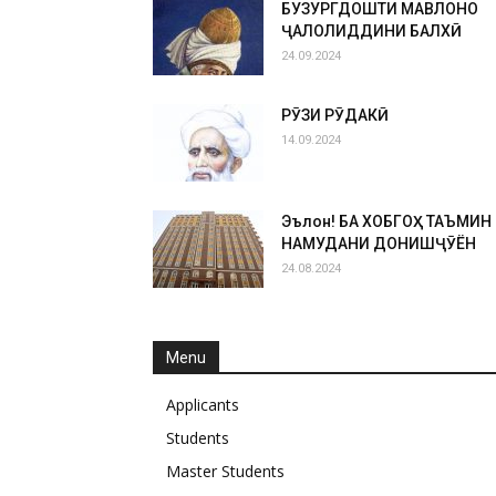
БУЗУРГДОШТИ МАВЛОНО
ҶАЛОЛИДДИНИ БАЛХӢ
24.09.2024
РӮЗИ РӮДАКӢ
14.09.2024
Эълон! БА ХОБГОҲ ТАЪМИН
НАМУДАНИ ДОНИШҶӮЁН
24.08.2024
Menu
Applicants
Students
Master Students