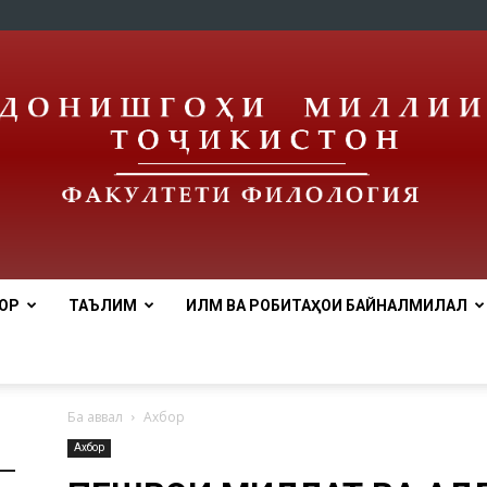
ОР
ТАЪЛИМ
ИЛМ ВА РОБИТАҲОИ БАЙНАЛМИЛАЛӢ
tnu
Ба аввал
Ахбор
Ахбор