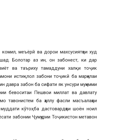
и комил, меъёрӣ ва дорои махсусиятҳои худ
шад. Болотар аз ин, он забонест, ки дар
авиёт ва таъриху тамаддуни халқи тоҷик
амони истиқлол забони тоҷикӣ ба марҳилаи
 ин давра забон ба сифати як унсури муҳимми
онии бевоситаи Пешвои миллат ва давлату
 мо тавонистем ба ҳаллу фасли масъалаҳои
муддати кӯтоҳ ба дастовардҳои шоён ноил
ёсати забонии Ҷумҳурии Тоҷикистон метавон