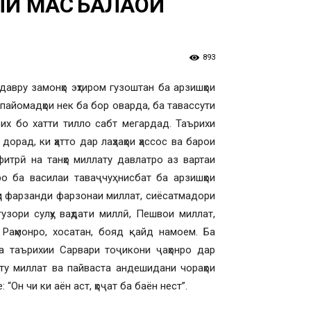
ЛИ МАСЪАЛАҲОИ
893
давру замонҳо эҳтиром гузоштан ба арзишҳои
 пайомадҳои нек ба бор оварда, ба тавассути
рих бо хатти тилло сабт мегардад. Таърихи
рад, ки ҳатто дар лаҳзаҳои ҳассос ва барои
итрӣ на танҳо миллату давлатро аз вартаи
о ба василаи таваҷчуҳ нисбат ба арзишҳои
ҳи фарзанди фарзонаи миллат, сиёсатмадори
узори сулҳу ваҳдати миллӣ, Пешвои миллат,
 Раҳмонро, хосатан, бояд қайд намоем. Ба
а таърихии Сарвари тоҷикони ҷаҳонро дар
ату миллат ва пайваста андешидани чораҳои
 “Он чи ки аён аст, ҳоҷат ба баён нест”.