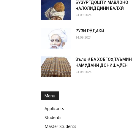
БУЗУРГДОШТИ МАВЛОНО
ҶАЛОЛИДДИНИ БАЛХӢ
24.09.2024
РӮЗИ РӮДАКӢ
14.09.2024
Эълон! БА ХОБГОҲ ТАЪМИН
НАМУДАНИ ДОНИШҶӮЁН
24.08.2024
Menu
Applicants
Students
Master Students