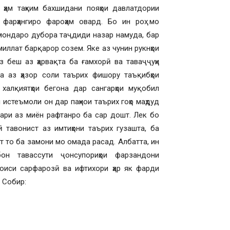
 ҳам таҳким бахшидани пояҳои давлатдории
фарҳангиро фароҳам овард. Бо ин роҳ мо
 мондаро дубора таҷдиди назар намуда, бар
иллат барқарор созем. Яке аз чунин рукнҳои
з беш аз ҳарвақта ба ғамхорӣ ва таваҷҷуҳи
а аз ҳазор соли таърих фишору таъқибҳои
халқиятҳои бегона дар сангарҳои муқобил
истеъмоли он дар паҳнои таърих гоҳо маҳдуд
ари аз миён рафтанро ба сар дошт. Лек бо
ӣ тавонист аз имтиҳони таърих гузашта, ба
 то ба замони мо омада расад. Албатта, ин
он тавассути ҷонсупориҳои фарзандони
боиси сарфарозӣ ва ифтихори ҳар як фарди
 Собир: