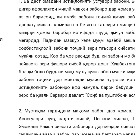
1. Ба даст омадани истиқлолияти устувори забонӣ. 
дигар афзалиятҳои миллӣ мавқеи забонро дар ҷомеа 
аз он бармеояд, ки имрӯз забони тоҷикӣ ҳамчун за
давлату миллат комилан ва бе ягон таъсири омилҳои 
қишрҳои ҷомеа баробар истифода шуда, ҳамчун забо
И
мегардад. Падидаи мазкур хеле муҳим арзёбӣ меша
соҳибистиқлолӣ забони тоҷикӣ зери таъсири сиёсат
муайян созад. Кор ба ҷое расида буд, ки забони мо б
пайваста зери фишори сиёсӣ қарор дошт. Хушбахтона
боз ҳам боло бурдани мақому нуфузи забон мушкилиҳо
забони тоҷикӣ дар минтақаи муайяни ҷуғрофӣ ист
истиқлолияти забониро ҳифз намуда, барои беҳбуди
зеро ба қавли Сарвари давлат: “Соҳиб ва пуштибони асл
2. Мустаҳкам гардидани мақоми забон дар ҷомеа. 
Асосгузори сулҳу ваҳдати миллӣ, Пешвои миллат, П
Эмомалӣ Раҳмон сиёсати забониро дар меҳвари сиёса
гардидани вазъи забон дар ҷомеа ва бартараф кард