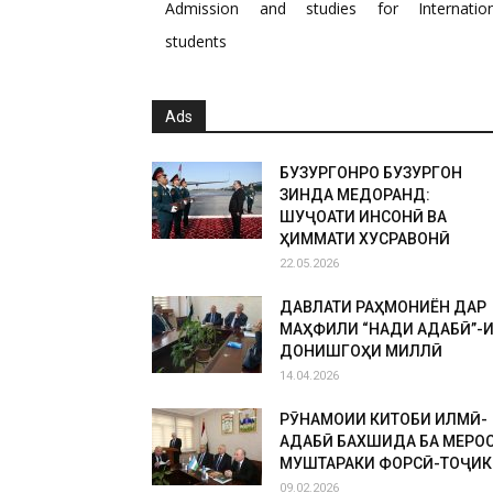
Admission and studies for Internation
students
Ads
БУЗУРГОНРО БУЗУРГОН
ЗИНДА МЕДОРАНД:
ШУҶОАТИ ИНСОНӢ ВА
ҲИММАТИ ХУСРАВОНӢ
22.05.2026
ДАВЛАТИ РАҲМОНИЁН ДАР
МАҲФИЛИ “НАҚДИ АДАБӢ”-
ДОНИШГОҲИ МИЛЛӢ
14.04.2026
РӮНАМОИИ КИТОБИ ИЛМӢ-
АДАБӢ БАХШИДА БА МЕРО
МУШТАРАКИ ФОРСӢ-ТОҶИК
09.02.2026