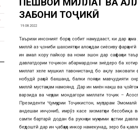
ПЕШВОИ МИЛЛАТ ВА ҲАЛ
ЗАБОНИ ТОҶИКӢ
19.08.2022
Таърихи инсоният борҳо собит намудааст, ки дар ҳама 
миллӣ аз ҷониби шахсиятҳои алоҳидаи сиёсиву фарҳангӣ
ин амал кору пайкор ва номи эшон дар саҳфаҳои таъ
давлатдории тоҷикон абармардони зиёдеро ба хотир до
миллат хеле мушкил тавонистанд бо ақлу заковати ф
нобудӣ раҳоӣ бахшанд, балки пояҳои мавҷудияти онр
миллӣ мустаҳкам намоянд. Дар ин миён нақш ва ҷойго
варзида ва чеҳраи мондагори миллати тоҷик – Асосг
Президенти Ҷумҳурии Тоҷикистон, муҳтарам Эмомалӣ
андешаи инҷониб, имрӯз касе хизматҳои бесобиқа в
самти бартарӣ додан ба рукнҳои муҳимми ҳастии давл
беҳдоштӣ дар ин ҷабҳаҳо инкор намекунад, зеро ба қавле: