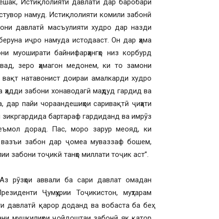
Бешак, Истиқлолияти давлатӣ дар баробари
устувор намуд. Истиқлолияти комили забонӣ
бони давлатӣ масъулияти худро дар назди
беруна иҷро намуда истодааст. Он дар ҳама
ни муоширати байнифарҳангҳо низ корбурд
вад, зеро ҳамагон медонем, ки то замони
и вақт натавонист доираи амалкарди худро
а ҳадди забони хонаводагӣ маҳдуд гардид ва
, дар пайи чораандешиҳои саривақтӣ ҷиҳати
и зикргардида бартараф гардиданд ва имрӯз
еъмол дорад. Пас, моро зарур меояд, ки
и вазъи забон дар ҷомеа муваззаф бошем,
ии забони тоҷикӣ танҳо миллати тоҷик аст”.
Аз рӯзҳои аввали ба сари давлат омадан
резиденти Ҷумҳурии Тоҷикистон, муҳтарам
ти давлатӣ қарор доданд ва вобаста ба беҳ
ани мушкилиҳои ҷойдоштаи забонӣ як қатор