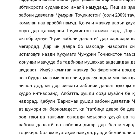
ибтикороти судмандро амалӣ намуданд. Пеш аз ҳама
забони давлатии Ҷумҳурии Тоҷикистон” (соли 2009) та
комилан нав арзёбӣ намуд. Қонуни мазкур вазъи ҳуқу
онро дар қаламрави Тоҷикистон таъмин кард. Дар 
октябр ҳамчун “Рӯзи забони давлатӣ” дар саросари 
мегардад. Дар ин давра бо мақсади назорати си
истилоҳоти назди Ҳукумати Ҷумҳурии Тоҷикистон таъ
қонунҳои мавҷуда ба тадбирҳои мушаххас андешидан д
шудааст. Имрӯз кумитаи мазкур бо фарогирии воҳидҳ
пеш бурда, мақоми сохтори идоракунандаи манфиатҳои
нишон дод, ки дар сиёсати забонии давлат ҳоло ҳам н
худро интизоранд. Албатта, рушди соҳаи муайян бе
надорад. Қабули “Барномаи рушди забони давлатии Ҷу
аз шумори он барномаҳоест, ки “татбиқи давра ба да
роҳи таҳия ва танзими санадҳои меъёрию ҳуқуқӣ ва та
забони давлатӣ ва забонҳои дигар дар бар мегира
тоҷикиро боз ҳам мустаҳкам намуда, рушди бемайлони онр