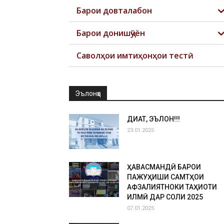
Барои довталабон
Барои донишҷӯён
Саволҳои имтиҳонҳои тестӣ
Эълонҳо
ДИҚҚАТ, ЭЪЛОН!!!
23.01.2025
ҲАВАСМАНДӢ БАРОИ
ПАЖУҲИШИ САМТҲОИ
АФЗАЛИЯТНОКИ ТАҲҚИҚОТИ
ИЛМӢ ДАР СОЛИ 2025
07.01.2025