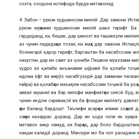
сохта, озодона истифода бурда метавонад.
4. Забон – рукни худшиносии миллӣ. Дар замони Ист
рукни муҳимми худшиносии миллӣ шакл гирифт. Ба 
гардиданд, ки, бешак, дар шинохт ва ташаккули милли
аз чунин падидаҳои тозае, ки маҳз дар замони Истиқл
бознигарӣ қарор гирифт, баргаштан ба насабсозии а
нахустин дар ин самт аз ҷониби Пешвои муаззами милл
худро аз қалаби анъанавии шӯравӣ ба қолаби тоҷи
идома ёфт ва имрӯз насабгузорӣ дар заминаи пасвандҳ
ғайра) ва қолабҳои маъмули насабсозии тоҷикӣ ба роҳ
аввал мушкил ва бар хилофи манфиатҳои сиёсӣ буд, в
чунин икдом саривақтӣ ва ба фоидаи миллату давлат
ҳам баланд бардошт. Таълифи асарҳои илмии соҳавӣ 
саҳми назаррас доранд. Дар ин ҷода чопи як зумра
метавон зикр намуд, ки барҳақ, дар боло бардоштани 
нақши калидӣ доранд. Манзури мо ба чоп расидани к