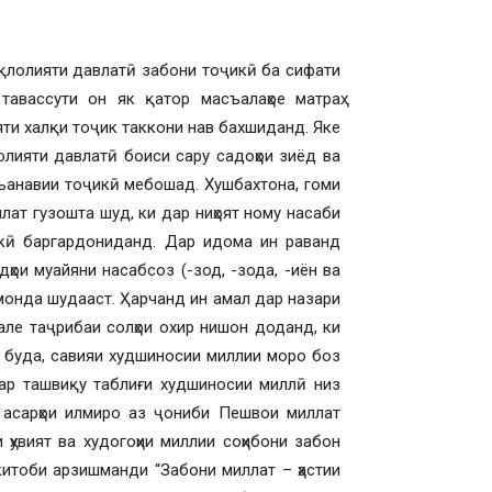
иқлолияти давлатӣ забони тоҷикӣ ба сифати
тавассути он як қатор масъалаҳое матраҳ
яти халқи тоҷик таккони нав бахшиданд. Яке
олияти давлатӣ боиси сару садоҳои зиёд ва
нъанавии тоҷикӣ мебошад. Хушбахтона, гоми
ат гузошта шуд, ки дар ниҳоят ному насаби
кӣ баргардониданд. Дар идома ин раванд
ои муайяни насабсоз (-зод, -зода, -иён ва
 монда шудааст. Ҳарчанд ин амал дар назари
але таҷрибаи солҳои охир нишон доданд, ки
 буда, савияи худшиносии миллии моро боз
дар ташвиқу таблиғи худшиносии миллӣ низ
 асарҳои илмиро аз ҷониби Пешвои миллат
ҳувият ва худогоҳии миллии соҳибони забон
итоби арзишманди “Забони миллат – ҳастии