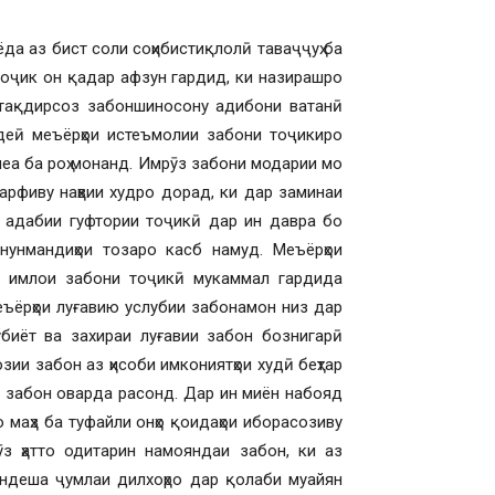
ёда аз бист соли соҳибистиқлолӣ таваҷҷуҳ ба
тоҷик он қадар афзун гардид, ки назирашро
и тақдирсоз забоншиносону адибони ватанӣ
деӣ меъёрҳои истеъмолии забони тоҷикиро
еа ба роҳ монанд. Имрӯз забони модарии мо
сарфиву наҳвии худро дорад, ки дар заминаи
 адабии гуфтории тоҷикӣ дар ин давра бо
нунмандиҳои тозаро касб намуд. Меъёрҳои
и имлои забони тоҷикӣ мукаммал гардида
еъёрҳои луғавию услубии забонамон низ дар
биёт ва захираи луғавии забон бознигарӣ
ии забон аз ҳисоби имкониятҳои худӣ беҳтар
и забон оварда расонд. Дар ин миён набояд
 маҳз ба туфайли онҳо қоидаҳои иборасозиву
з ҳатто одитарин намояндаи забон, ки аз
андеша ҷумлаи дилхоҳро дар қолаби муайян