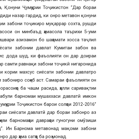
, Қонуни Ҷумҳурии Тоҷикистон “Дар бораи
ҷдиди назар гардид, ки онро метавон қонуни
қии забони тоҷикиро муқаррар сохта, рушди
асоси он минбаъд ҳамасола таърихи 5-уми
кишвари азизамон бо шаҳомати хосса таҷлил
ёсати забонии давлат Кумитаи забон ва
сис дода шуд, ки фаъолияти он дар доираи
ар самти равнақи забони тоҷикӣ нигаронида
ои кории махсус сиёсати забонии давлатро
 забониро соҳиб аст. Самараи фаъолияти он
орасоиҳо ба чашм расида, ҳалли саривақтии
 қабули барномаи мушаххаси давлатӣ имкон
мҳурии Тоҷикистон барои солҳои 2012-2016”
враи сиёсати давлатӣ дар бораи забонро аз
ҳияи барномаҳои давраҳои гуногуни омӯзиши
д”. Ин Барнома метавонад мақоми забони
о дар ҳама сатҳҳо ба роҳ монад.