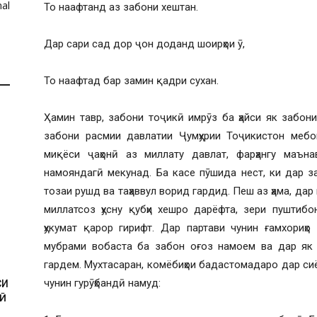
al
То наафтанд аз забони хештан.
Дар сари сад дор ҷон доданд шоирҳои ӯ,
То наафтад бар замин қадри сухан.
Ҳамин тавр, забони тоҷикӣ имрӯз ба ҳайси як забон
забони расмии давлатии Ҷумҳурии Тоҷикистон мебо
миқёси ҷаҳонӣ аз миллату давлат, фарҳангу маън
намояндагӣ мекунад. Ба касе пӯшида нест, ки дар з
тозаи рушд ва таҳаввул ворид гардид. Пеш аз ҳама, дар
миллатсоз ҳусну қубҳи хешро дарёфта, зери пуштиб
И
ҳукумат қарор гирифт. Дар партави чунин ғамхориҳо
мубрами вобаста ба забон оғоз намоем ва дар як 
гардем. Мухтасаран, комёбиҳои бадастомадаро дар си
чунин гурӯҳбандӣ намуд:
СИ
Ӣ