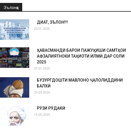
Эълонҳо
ДИҚҚАТ, ЭЪЛОН!!!
23.01.2025
ҲАВАСМАНДӢ БАРОИ ПАЖУҲИШИ САМТҲОИ
АФЗАЛИЯТНОКИ ТАҲҚИҚОТИ ИЛМӢ ДАР СОЛИ
2025
07.01.2025
БУЗУРГДОШТИ МАВЛОНО ҶАЛОЛИДДИНИ
БАЛХӢ
24.09.2024
РӮЗИ РӮДАКӢ
14.09.2024