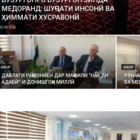
МЕДОРАНД: ШУҶОАТИ ИНСОНӢ ВА
ҲИММАТИ ХУСРАВОНӢ
22.05.2026
АХБОР
АХБОР
ДАВЛАТИ РАҲМОНИЁН ДАР МАҲФИЛИ “НАҚДИ
РӮНА
АДАБӢ”-И ДОНИШГОҲИ МИЛЛӢ
БА М