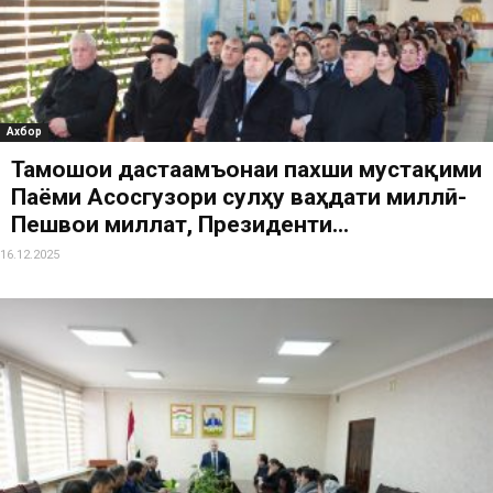
Ахбор
Тамошои дастаҷамъонаи пахши мустақими
Паёми Асосгузори сулҳу ваҳдати миллӣ-
Пешвои миллат, Президенти...
16.12.2025