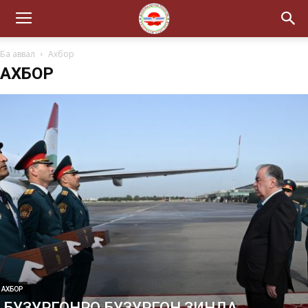
Ба аввал
Ахбор
АХБОР
АХБОР
БУЗУРГОНРО БУЗУРГОН ЗИНДА