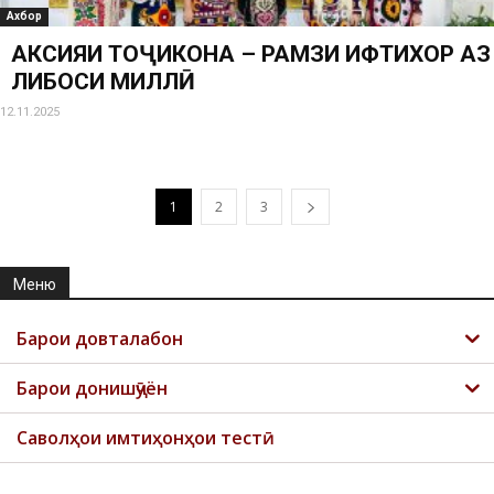
Ахбор
АКСИЯИ ТОҶИКОНА – РАМЗИ ИФТИХОР АЗ
ЛИБОСИ МИЛЛӢ
12.11.2025
1
2
3
Меню
Барои довталабон
Барои донишҷӯён
Саволҳои имтиҳонҳои тестӣ