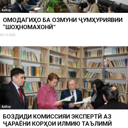
Ахбор
ОМОДАГИҲО БА ОЗМУНИ ҶУМҲУРИЯВИИ
“ШОҲНОМАХОНӢ”
09.12.2025
Ахбор
БОЗДИДИ КОМИССИЯИ ЭКСПЕРТӢ АЗ
ҶАРАЁНИ КОРҲОИ ИЛМИЮ ТАЪЛИМӢ