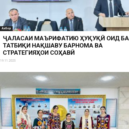
Ахбор
ҶАЛАСАИ МАЪРИФАТИЮ ҲУҚУҚӢ ОИД БА
ТАТБИҚИ НАҚШАВУ БАРНОМА ВА
СТРАТЕГИЯҲОИ СОҲАВӢ
19.11.2025