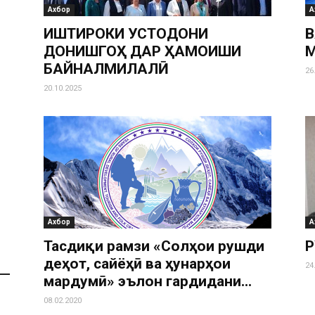
Ахбор
А
ИШТИРОКИ УСТОДОНИ
В
ДОНИШГОҲ ДАР ҲАМОИШИ
М
БАЙНАЛМИЛАЛӢ
26
20.10.2025
Ахбор
А
Тасдиқи рамзи «Солҳои рушди
Р
деҳот, сайёҳӣ ва ҳунарҳои
24
мардумӣ» эълон гардидани...
08.02.2020