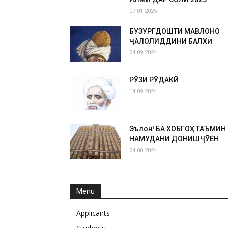
07.01.2025
БУЗУРГДОШТИ МАВЛОНО
ҶАЛОЛИДДИНИ БАЛХӢ
24.09.2024
РӮЗИ РӮДАКӢ
14.09.2024
Эълон! БА ХОБГОҲ ТАЪМИН
НАМУДАНИ ДОНИШҶӮЁН
24.08.2024
Menu
Applicants