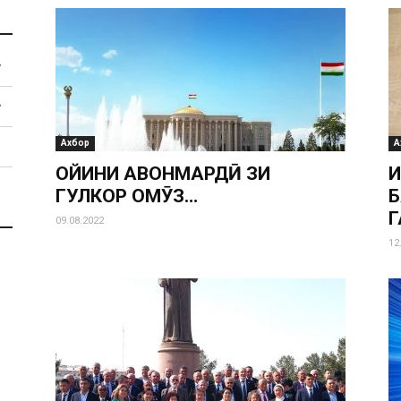
Ахбор
А
ОЙИНИ ҶАВОНМАРДӢ ЗИ
И
ГУЛКОР ОМӮЗ…
Б
Г
09.08.2022
12