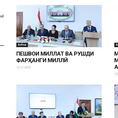
al
Ахбор
А
ПЕШВОИ МИЛЛАТ ВА РУШДИ
М
ФАРҲАНГИ МИЛЛӢ
М
А
15.11.2022
13
И