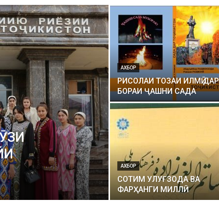
АХБОР
РИСОЛАИ ТОЗАИ ИЛМӢ ДАР
БОРАИ ҶАШНИ САДА
РӮЗИ
ЙИ
АХБОР
СОТИМ УЛУҒЗОДА ВА
ФАРҲАНГИ МИЛЛӢ