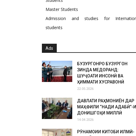
Students
Master Students
Admission and studies for Internation
students
Ads
БУЗУРГОНРО БУЗУРГОН
ЗИНДА МЕДОРАНД:
ШУҶОАТИ ИНСОНӢ ВА
ҲИММАТИ ХУСРАВОНӢ
22.05.2026
ДАВЛАТИ РАҲМОНИЁН ДАР
МАҲФИЛИ “НАҚДИ АДАБӢ”-
ДОНИШГОҲИ МИЛЛӢ
14.04.2026
РӮНАМОИИ КИТОБИ ИЛМӢ-