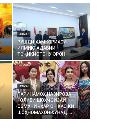
АХБОР
РУШДИ ҲАМКОРИҲОИ
ИЛМИЮ АДАБИИ
ТОҶИКИСТОНУ ЭРОН
АХБОР
ПАРИНАМОҲ НАЗИРОВА
ҒОЛИБИ ШОҲҶОИЗАИ
ОЗМУНИ «ҲАР ОН КАС КИ
ШОҲНОМАХОНӢ КУНАД…»