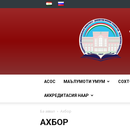
АСОСӢ
МАЪЛУМОТИ УМУМӢ
СОХТ
АККРЕДИТАСИЯ НААР
Ба аввал
Ахбор
АХБОР