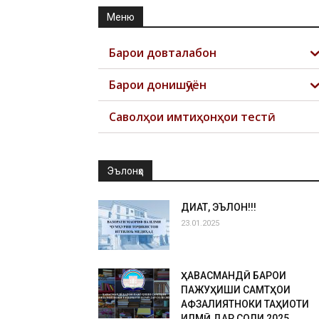
Меню
Барои довталабон
Барои донишҷӯён
Саволҳои имтиҳонҳои тестӣ
Эълонҳо
ДИҚҚАТ, ЭЪЛОН!!!
23.01.2025
ҲАВАСМАНДӢ БАРОИ
ПАЖУҲИШИ САМТҲОИ
АФЗАЛИЯТНОКИ ТАҲҚИҚОТИ
ИЛМӢ ДАР СОЛИ 2025