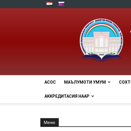
АСОСӢ
МАЪЛУМОТИ УМУМӢ
СОХТ
АККРЕДИТАСИЯ НААР
Меню