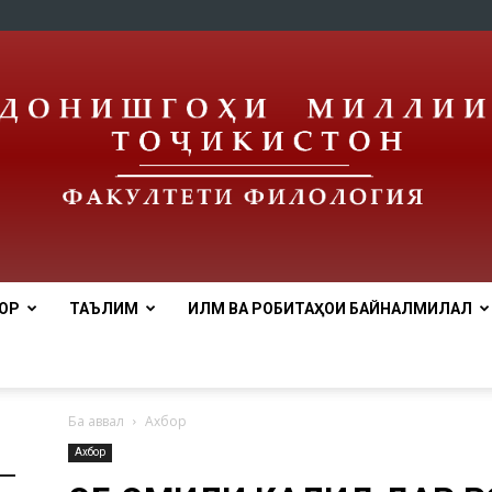
ОР
ТАЪЛИМ
ИЛМ ВА РОБИТАҲОИ БАЙНАЛМИЛАЛӢ
tnu
Ба аввал
Ахбор
Ахбор