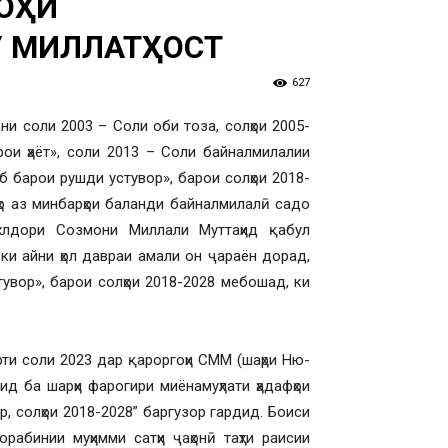
РОҲИ
 МИЛЛАТҲОСТ
627
и соли 2003 – Соли оби тоза, солҳои 2005-
рои ҳаёт», соли 2013 – Соли байналмилалии
б барои рушди устувор», барои солҳои 2018-
ҳо аз минбарҳои баланди байналмилалӣ садо
хлдори Созмони Миллали Муттаҳид қабул
ки айни ҳол давраи амали он ҷараён дорад,
увор», барои солҳои 2018-2028 мебошад, ки
.
рти соли 2023 дар қароргоҳи СММ (шаҳри Ню-
 ба шарҳи фарогири миёнамуҳлати ҳадафҳои
, солҳои 2018-2028” баргузор гардид. Боиси
рабинии муҳимми сатҳи ҷаҳонӣ таҳти раисии