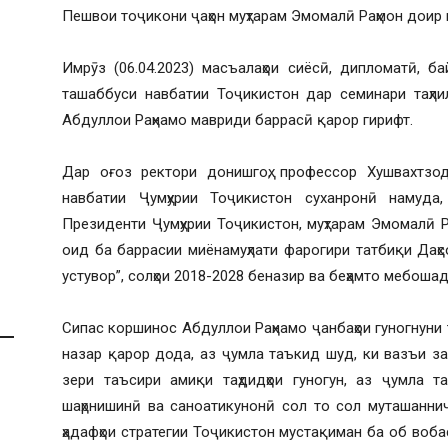
Пешвои тоҷикони ҷаҳон муҳтарам Эмомалӣ Раҳмон доир 
Имрӯз (06.04.2023) масъалаҳои сиёсӣ, дипломатӣ, б
ташаббуси навбатии Тоҷикистон дар семинари таҳл
Абдуллои Раҳнамо мавриди баррасӣ қарор гирифт.
Дар оғоз ректори донишгоҳ, профессор Хушвахтзод
навбатии Ҷумҳурии Тоҷикистон суханронӣ намуда
Президенти Ҷумҳурии Тоҷикистон, муҳтарам Эмомалӣ
оид ба баррасии миёнамуҳлати фарогири татбиқи Даҳ
устувор”, солҳои 2018-2028 беназир ва беҳамто мебошад
Сипас коршинос Абдуллои Раҳнамо ҷанбаҳои гуногнун
назар қарор дода, аз ҷумла таъкид шуд, ки вазъи за
зери таъсири амиқи таҳдидҳои гуногун, аз ҷумла т
шаҳрнишинӣ ва саноатикунонӣ сол то сол муташанниҷ
ҳадафҳои стратегии Тоҷикистон мустақиман ба об воба