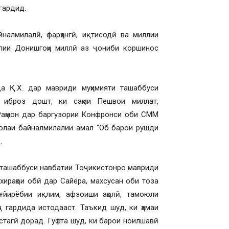
гардид.
айналмилалӣ, фарҳангӣ, иқтисодӣ ва миллии
илии Донишгоҳи миллӣ аз ҷониби коршинос
а Қ.Х. дар мавриди муҳимияти ташаббуси
, иброз дошт, ки саҳми Пешвои миллат,
 Раҳмон дар баргузории Конфронси оби СММ
солаи байналмилалии амал “Об барои рушди
.
и ташаббуси навбатии Тоҷикистонро мавриди
хираҳои обӣ дар Сайёра, махсусан оби тоза
ағйирёбии иқлим, афзоиши аҳолӣ, тамоюли
 гардида истодааст. Таъкид шуд, ки ҳамаи
стагӣ дорад. Гуфта шуд, ки барои ноилшавӣ