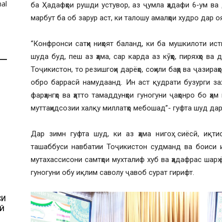
al
ба Ҳадафҳои рушди устувор, аз ҷумла ҳадафи 6-ум ва 
марбут ба об зарур аст, ки талошу амалҳои худро дар о
“Конфронси сатҳи ниҳоят баланд, ки ба мушкилоти и
шуда буд, пеш аз ҳама, сар карда аз кӯҳҳо, пиряхҳо в
Тоҷикистон, то резишгоҳи дарёҳо, соҳили баҳр ва ҷазир
обро баррасӣ намудаанд. Ин аст қудрати бузурги захир
фарҳангҳо ва ҳатто тамаддунҳои гуногуни ҷаҳонро бо ҳ
муттаҳидсозии халқу миллатҳо мебошад”- гуфта шуд дар
Дар зимн гуфта шуд, ки аз ҳама нигоҳ: сиёсӣ, иқти
ташаббуси навбатии Тоҷикистон судманд ва боиси 
И
мутахассисони самтҳои мухталиф хуб ва ҳадафрас шарҳ
гуногуни обу иқлим саволу ҷавоб сурат гирифт.
СИ
Ӣ