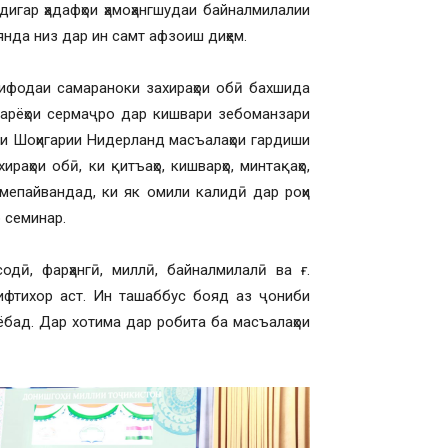
дигар ҳадафҳои ҳамоҳангшудаи байналмилалии
янда низ дар ин самт афзоиш диҳем.
стифодаи самараноки захираҳои обӣ бахшида
а дарёҳои сермаҷро дар кишвари зебоманзари
аҳои Шоҳигарии Нидерланд масъалаҳои гардиши
аҳои обӣ, ки қитъаҳо, кишварҳо, минтақаҳо,
ам мепайвандад, ки як омили калидӣ дар роҳи
 семинар.
содӣ, фарҳангӣ, миллӣ, байналмилалӣ ва ғ.
ифтихор аст. Ин ташаббус бояд аз ҷониби
 ёбад. Дар хотима дар робита ба масъалаҳои