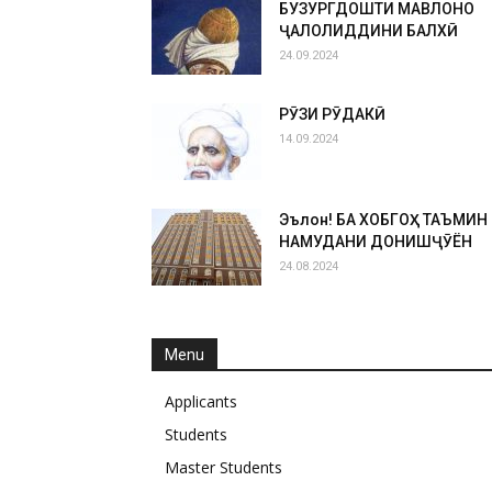
БУЗУРГДОШТИ МАВЛОНО
ҶАЛОЛИДДИНИ БАЛХӢ
24.09.2024
РӮЗИ РӮДАКӢ
14.09.2024
Эълон! БА ХОБГОҲ ТАЪМИН
НАМУДАНИ ДОНИШҶӮЁН
24.08.2024
Menu
Applicants
Students
Master Students