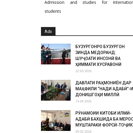
Admission and studies for Internation
students
Ads
БУЗУРГОНРО БУЗУРГОН
ЗИНДА МЕДОРАНД:
ШУҶОАТИ ИНСОНӢ ВА
ҲИММАТИ ХУСРАВОНӢ
22.05.2026
ДАВЛАТИ РАҲМОНИЁН ДАР
МАҲФИЛИ “НАҚДИ АДАБӢ”-
ДОНИШГОҲИ МИЛЛӢ
14.04.2026
РӮНАМОИИ КИТОБИ ИЛМӢ-
АДАБӢ БАХШИДА БА МЕРО
МУШТАРАКИ ФОРСӢ-ТОҶИК
09.02.2026