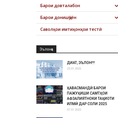
Барои довталабон
Барои донишҷӯён
Саволҳои имтиҳонҳои тестӣ
Эълонҳо
ДИҚҚАТ, ЭЪЛОН!!!
23.01.2025
ҲАВАСМАНДӢ БАРОИ
ПАЖУҲИШИ САМТҲОИ
АФЗАЛИЯТНОКИ ТАҲҚИҚОТИ
ИЛМӢ ДАР СОЛИ 2025
07.01.2025