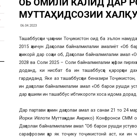
ОБ ОМИЛИ КАЛИДӢ ДАР 
МУТТАҲИДСОЗИИ ХАЛҚУ
06.04.2023
Ташаббусҳои ҷаҳонии Тоҷикистон оид ба эълон намудан
2015 ҳамчун Даҳсолаи байналмилалии амалиёт «Об ба
ҳамкорӣ дар соҳаи об, Даҳсолаи байналмилалии амал «О
2028 ва Соли 2025 – Соли байналмилалии ҳифзи пирях
доданд, ки нисбат ба ин ташаббусҳо қарорҳои да
гардиданд. Яке аз ташаббусҳои беназири Тоҷикистон, 
ин даҳсолаи байналмилалии амал «Об барои рушди уст
дар ҳошияи ин ташаббус ибтикороти хоса идома дорад
Дар партави ҳамин даҳсолаи амал аз санаи 21 то 24 ма
Йорки Иёлоти Муттаҳидаи Амрико) Конфронси СММ оид
Даҳсолаи байналмилалии амал “Об барои рушди устувор
сарафрозии ҳар як тоҷику тоҷикистонӣ аст, ки ин чо