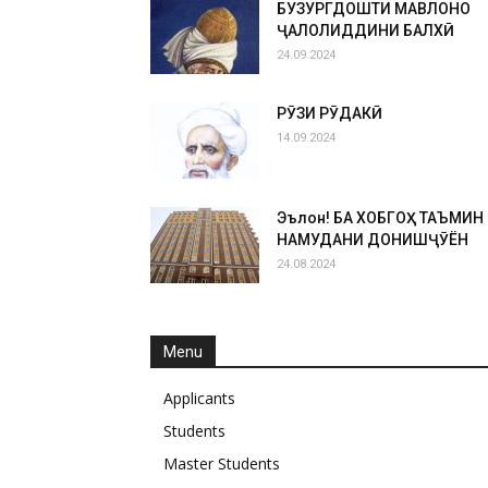
БУЗУРГДОШТИ МАВЛОНО
ҶАЛОЛИДДИНИ БАЛХӢ
24.09.2024
РӮЗИ РӮДАКӢ
14.09.2024
Эълон! БА ХОБГОҲ ТАЪМИН
НАМУДАНИ ДОНИШҶӮЁН
24.08.2024
Menu
Applicants
Students
Master Students