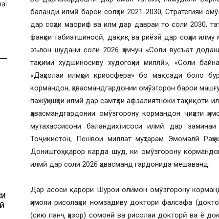
al
баланди илмӣ барои солҳои 2021-2030, Стратегияи омӯ
дар соҳаи маориф ва илм дар давраи то соли 2030, та
фанҳои табиатшиносӣ, дақиқ ва риёзӣ дар соҳаи илму 
эълон шудани соли 2026 ҳамчун «Соли вусъат додан
таҳкими худшиносиву худогоҳии миллӣ», «Соли байна
«Даҳсолаи илмҳои криосфера» бо мақсади боло бурд
кормандон, ҳавасмандгардонии омӯзгорон барои машғу
пажӯҳишҳои илмӣ дар самтҳои афзалиятноки таҳқиқоти и
ҳавасмандгардонии омӯзгорону кормандон ҷиҳати ҳи
мутахассисони баландихтисоси илмӣ дар заминаи 
Тоҷикистон, Пешвои миллат муҳтарам Эмомалӣ Раҳм
И
Донишгоҳ қарор карда шуд, ки омӯзгорону кормандон
илмӣ дар соли 2026 ҳавасманд гардонида мешаванд.
Дар асоси қарори Шурои олимон омӯзгорону корманд
СИ
ҳимояи рисолаҳои номзадиву доктори фалсафа (докто
Ӣ
(сию панҷ ҳазор) сомонӣ ва рисолаи докторӣ ва ё док