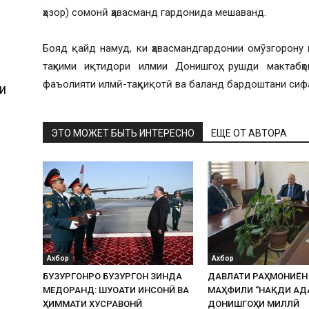
ҳазор) сомонӣ ҳавасманд гардонида мешаванд.
Бояд қайд намуд, ки ҳавасмандгардонии омӯзгорону 
таҳкими иқтидори илмии Донишгоҳ, рушди мактабҳ
фаъолияти илмӣ-таҳқиқотӣ ва баланд бардоштани сиф
И
ЭТО МОЖЕТ БЫТЬ ИНТЕРЕСНО
ЕЩЕ ОТ АВТОРА
Ахбор
Ахбор
БУЗУРГОНРО БУЗУРГОН ЗИНДА
ДАВЛАТИ РАҲМОНИЁН
МЕДОРАНД: ШУҶОАТИ ИНСОНӢ ВА
МАҲФИЛИ “НАҚДИ АД
ҲИММАТИ ХУСРАВОНӢ
ДОНИШГОҲИ МИЛЛӢ