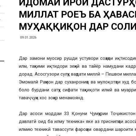
ИДОМАИ ИҶРОИ ДАСТУР
МИЛЛАТ РОҶЕЪ БА ҲАВ
МУҲАҚҚИҚОН ДАР СОЛИ
09.01.2026
Дар замони муосир рушди устувори соҳаҳои иқтисод
илм, таҳкими иқтидори зеҳнӣ ва тайёр намудани кад
дорад. Асосгузори сулҳу ваҳдати миллӣ – Пешвои милла
Эмомалӣ Раҳмон дар суханрониҳо ва мулоқотҳои худ б
боло бурдани сатҳу сифати таҳқиқоти илмӣ ва муар
таваҷҷуҳи хос зоҳир менамоянд.
Дар асоси моддаи 33 Қонуни Ҷумҳурии Тоҷикистон
давлатӣ оид ба илму техника» яке аз приснипҳои асос
илмию техникӣ тавассути фароҳам овардани шароити 