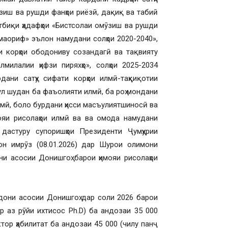
зиш ва рушди фанҳои риёзӣ, дақиқ ва табиӣ
тбиқи ҳадафҳои «Бистсолаи омӯзиш ва рушди
маориф» эълон намудани солҳои 2020-2040»,
и корҳои ободониву созандагӣ ва тақвияту
лмилалии ҳифзи пиряхҳо», солҳои 2025-2034
ани сатҳу сифати корҳои илмӣ-таҳқиқотии
л шудан ба фаъолияти илмӣ, ба роҳ мондани
лмӣ, боло бурдани ҳисси масъулиятшиносӣ ва
мояи рисолаҳои илмӣ ва ва омода намудани
дастуру супоришҳои Президенти Ҷумҳурии
он имрӯз (08.01.2026) дар Шурои олимони
и асосии Донишгоҳ барои ҳимояи рисолаҳои
они асосии Донишгоҳ дар соли 2026 барои
р аз рӯйи ихтисос Ph.D) ба андозаи 35 000
тор ҳабилитат ба андозаи 45 000 (чилу панҷ