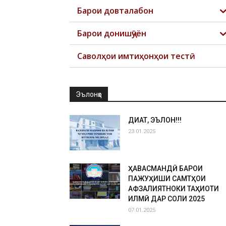
Барои довталабон
Барои донишҷӯён
Саволҳои имтиҳонҳои тестӣ
Эълонҳо
ДИҚҚАТ, ЭЪЛОН!!!
23.01.2025
ҲАВАСМАНДӢ БАРОИ
ПАЖУҲИШИ САМТҲОИ
АФЗАЛИЯТНОКИ ТАҲҚИҚОТИ
ИЛМӢ ДАР СОЛИ 2025
07.01.2025