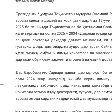
техника маҳсуб меёбад.
Президенти Ҷумҳурии Тоҷикистон муҳтарам Эмомалӣ Р
асосии сиёсати дохилӣ ва хориҷии ҷумҳурӣ аз 16-уми
2025 бо пешниҳоди Тоҷикистон ва бо қатъномаи Соз
ҳифзи пиряхҳо» ва солҳои 2025 – 2034 «Даҳсолаи илмҳои 
аз ҳамаи сохторҳои дахлдор даъват менамоям, ки
густариш дода, дастовардҳои худро дар арсаи байн
ҳифзи пиряхҳо, омӯзиши илмҳои криосфера ва амалис
дар соҳаи обу иқлим аҳаммияти стратегӣ ва ҷаҳонӣ дорад
Дар баробари ин, Сарвари давлат дар мулоқот бо а
соли 2024 зикр намуданд, ки «ба корҳои илмиву 
лаёқатманду забондон, рушд накардани мактабҳои 
нокифояи аспирантҳову докторантҳо, хусусан, дар самт
асосии омода кардани кадрҳои илмӣ дар муассисаҳои т
Бо дарназардошти дар амал татбиқ намудани Барном