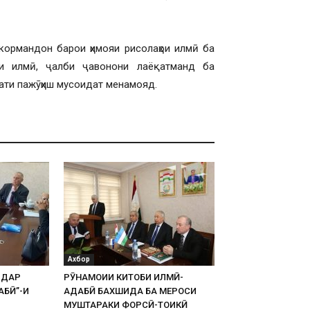
кормандон барои ҳимояи рисолаҳои илмӣ ба
ои илмӣ, ҷалби ҷавонони лаёқатманд ба
ати пажӯҳиш мусоидат менамояд.
Ахбор
 ДАР
РӮНАМОИИ КИТОБИ ИЛМӢ-
АБӢ”-И
АДАБӢ БАХШИДА БА МЕРОСИ
МУШТАРАКИ ФОРСӢ-ТОҶИКӢ