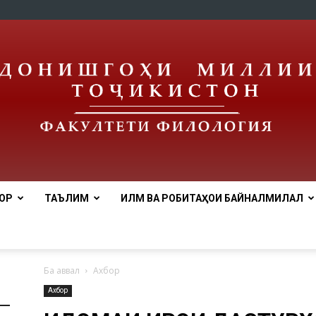
ОР
ТАЪЛИМ
ИЛМ ВА РОБИТАҲОИ БАЙНАЛМИЛАЛӢ
tnu
Ба аввал
Ахбор
Ахбор