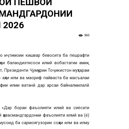
ҲОИ ПЕШВОИ
АСМАНДГАРДОНИИ
 2026
360
ию иҷтимоии кишвар бевосита ба пешрафти
рҳои баландихтисоси илмӣ вобастагии амиқ
т, Президенти Ҷумҳурии Тоҷикистон муҳтарам
о аҳли илм ва маориф пайваста ба масъалаи
рифии илми ватанӣ дар арсаи байналмилалӣ
 «Дар бораи фаъолияти илмӣ ва сиёсати
ӣ ҳавасмандгардонии фаъолияти илмӣ ва (ё)
мусоид ба сармоягузории соҳаи илм ва илму