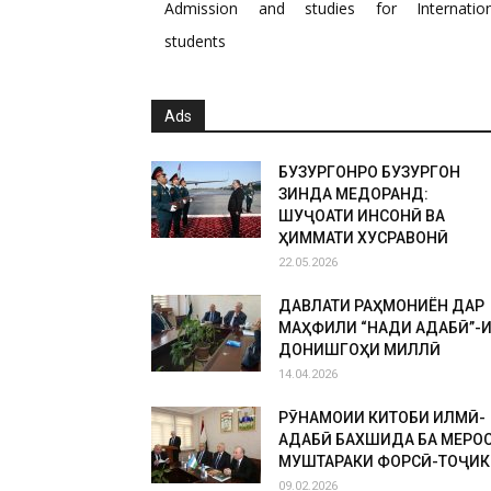
Admission and studies for Internation
students
Ads
БУЗУРГОНРО БУЗУРГОН
ЗИНДА МЕДОРАНД:
ШУҶОАТИ ИНСОНӢ ВА
ҲИММАТИ ХУСРАВОНӢ
22.05.2026
ДАВЛАТИ РАҲМОНИЁН ДАР
МАҲФИЛИ “НАҚДИ АДАБӢ”-
ДОНИШГОҲИ МИЛЛӢ
14.04.2026
РӮНАМОИИ КИТОБИ ИЛМӢ-
АДАБӢ БАХШИДА БА МЕРО
МУШТАРАКИ ФОРСӢ-ТОҶИК
09.02.2026