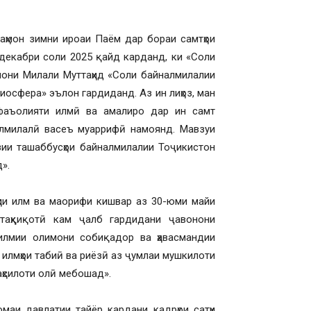
аҳмон зимни ироаи Паём дар бораи самтҳои
 декабри соли 2025 қайд карданд, ки «Соли
мони Милали Муттаҳид «Соли байналмилалии
криосфера» эълон гардиданд. Аз ин лиҳоз, ман
 фаъолияти илмӣ ва амалиро дар ин самт
алмилалӣ васеъ муаррифӣ намоянд. Мавзуи
озии ташаббусҳои байналмилалии Тоҷикистон
».
ҳли илм ва маорифи кишвар аз 30-юми майи
таҳқиқотӣ кам ҷалб гардидани ҷавонони
илмии олимони собиқадор ва ҳавасмандии
и илмҳои табиӣ ва риёзӣ аз ҷумлаи мушкилоти
аҳсилоти олӣ мебошад».
аи давлатии тайёр кардани кадрҳои сатҳи