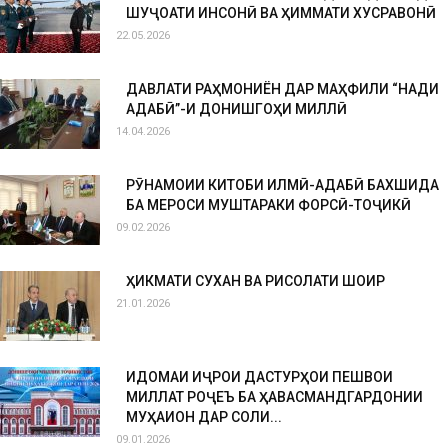
ШУҶОАТИ ИНСОНӢ ВА ҲИММАТИ ХУСРАВОНӢ
22.05.2026
ДАВЛАТИ РАҲМОНИЁН ДАР МАҲФИЛИ “НАҚДИ
АДАБӢ”-И ДОНИШГОҲИ МИЛЛӢ
14.04.2026
РӮНАМОИИ КИТОБИ ИЛМӢ-АДАБӢ БАХШИДА
БА МЕРОСИ МУШТАРАКИ ФОРСӢ-ТОҶИКӢ
09.02.2026
ҲИКМАТИ СУХАН ВА РИСОЛАТИ ШОИР
21.01.2026
ИДОМАИ ИҶРОИ ДАСТУРҲОИ ПЕШВОИ
МИЛЛАТ РОҶЕЪ БА ҲАВАСМАНДГАРДОНИИ
МУҲАҚҚИҚОН ДАР СОЛИ...
09.01.2026