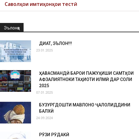
Саволҳои имтиҳонҳои тестӣ
Эълонҳо
ДИҚҚАТ, ЭЪЛОН!!!
23.01.2025
ҲАВАСМАНДӢ БАРОИ ПАЖУҲИШИ САМТҲОИ
АФЗАЛИЯТНОКИ ТАҲҚИҚОТИ ИЛМӢ ДАР СОЛИ
2025
07.01.2025
БУЗУРГДОШТИ МАВЛОНО ҶАЛОЛИДДИНИ
БАЛХӢ
24.09.2024
РӮЗИ РӮДАКӢ