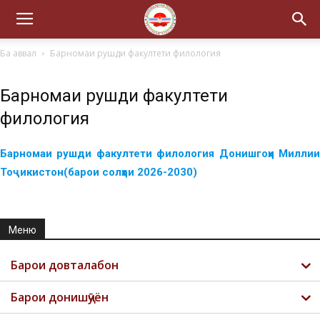
Ба аввал
Барномаи рушди факултети филология
Барномаи рушди факултети
филология
Барномаи рушди факултети филология Донишгоҳи Миллии
Тоҷикистон(барои солҳои 2026-2030)
Меню
Барои довталабон
Барои донишҷӯён