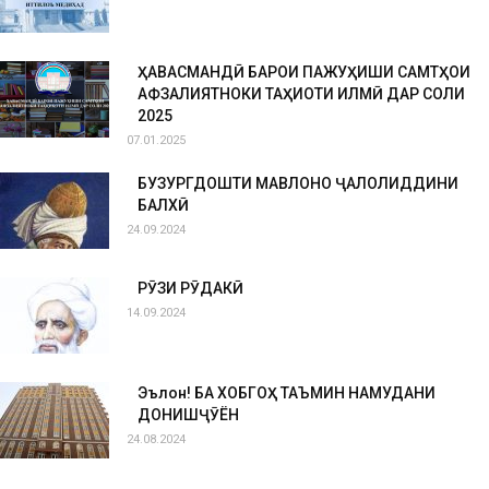
ҲАВАСМАНДӢ БАРОИ ПАЖУҲИШИ САМТҲОИ
АФЗАЛИЯТНОКИ ТАҲҚИҚОТИ ИЛМӢ ДАР СОЛИ
2025
07.01.2025
БУЗУРГДОШТИ МАВЛОНО ҶАЛОЛИДДИНИ
БАЛХӢ
24.09.2024
РӮЗИ РӮДАКӢ
14.09.2024
Эълон! БА ХОБГОҲ ТАЪМИН НАМУДАНИ
ДОНИШҶӮЁН
24.08.2024