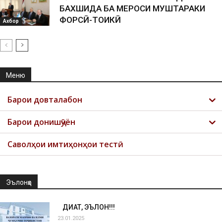
БАХШИДА БА МЕРОСИ МУШТАРАКИ
ФОРСӢ-ТОҶИКӢ
Ахбор
Меню
Барои довталабон
Барои донишҷӯён
Саволҳои имтиҳонҳои тестӣ
Эълонҳо
ДИҚҚАТ, ЭЪЛОН!!!
23.01.2025