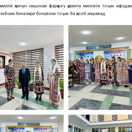
миллӣ ҳамчун нишонаи фарҳангу ҳувияти миллати тоҷик ифодаи
зебоии беназири бонувони тоҷик ба ҳисоб меравад.