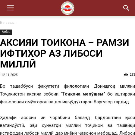
Ба аввал
Ахбор
АКСИЯИ ТОҶИКОНА – РАМЗИ
ИФТИХОР АЗ ЛИБОСИ
МИЛЛӢ
293
12.11.2025
Бо ташаббуси факултети филологияи Донишгоҳи миллии
Тоҷикистон аксияи зебоии “Т
оҷикона мепӯшем”
бо иштироки
фаъолонаи омӯзгорон ва донишҷӯдухтарон баргузор гардид.
Ҳадафи асосии ин чорабинӣ баланд бардоштани ҳисси
ватандӯстӣ, эҳёи суннатҳои миллии тоҷикон ва ташвиқи
истифодаи либоси миллӣ дар миёни ҷавонон мебошад. Либоси