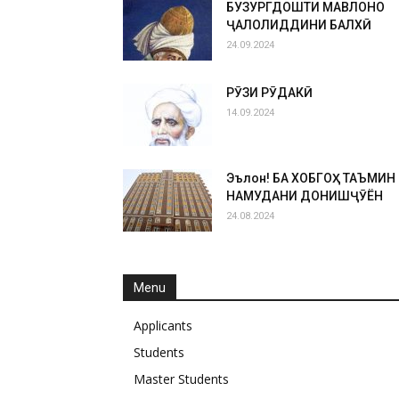
БУЗУРГДОШТИ МАВЛОНО
ҶАЛОЛИДДИНИ БАЛХӢ
24.09.2024
РӮЗИ РӮДАКӢ
14.09.2024
Эълон! БА ХОБГОҲ ТАЪМИН
НАМУДАНИ ДОНИШҶӮЁН
24.08.2024
Menu
Applicants
Students
Master Students