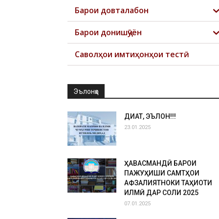
Барои довталабон
Барои донишҷӯён
Саволҳои имтиҳонҳои тестӣ
Эълонҳо
ДИҚҚАТ, ЭЪЛОН!!!
23.01.2025
ҲАВАСМАНДӢ БАРОИ
ПАЖУҲИШИ САМТҲОИ
АФЗАЛИЯТНОКИ ТАҲҚИҚОТИ
ИЛМӢ ДАР СОЛИ 2025
07.01.2025