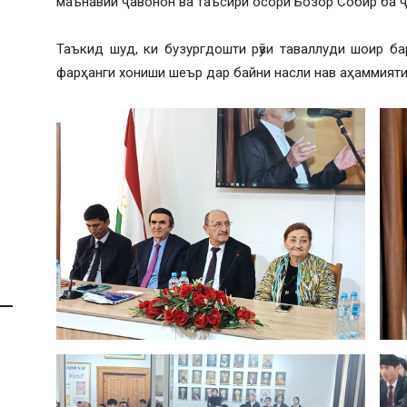
маънавии ҷавонон ва таъсири осори Бозор Собир ба 
Таъкид шуд, ки бузургдошти рӯзи таваллуди шоир б
фарҳанги хониши шеър дар байни насли нав аҳаммияти