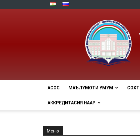
АСОСӢ
МАЪЛУМОТИ УМУМӢ
СОХТ
АККРЕДИТАСИЯ НААР
Меню