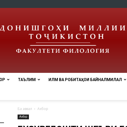
ОР
ТАЪЛИМ
ИЛМ ВА РОБИТАҲОИ БАЙНАЛМИЛАЛӢ
tnu
Ба аввал
Ахбор
Ахбор