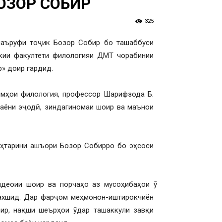
ОЗОР СОБИР
325
 маъруфи тоҷик Бозор Собир бо ташаббуси
кии факултети филологияи ДМТ чорабинии
р» доир гардид.
лмҳои филология, профессор Шарифзода Б.
раёни эҷодӣ, зиндагиномаи шоир ва маънои
еҳтарини ашъори Бозор Собирро бо эҳсоси
идеоии шоир ва порчаҳо аз мусоҳибаҳои ӯ
бахшид. Дар фарҷом меҳмонон-иштирокчиён
р, нақши шеърҳои ӯ дар ташаккули завқи