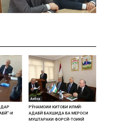
Ахбор
 ДАР
РӮНАМОИИ КИТОБИ ИЛМӢ-
АБӢ”-И
АДАБӢ БАХШИДА БА МЕРОСИ
МУШТАРАКИ ФОРСӢ-ТОҶИКӢ