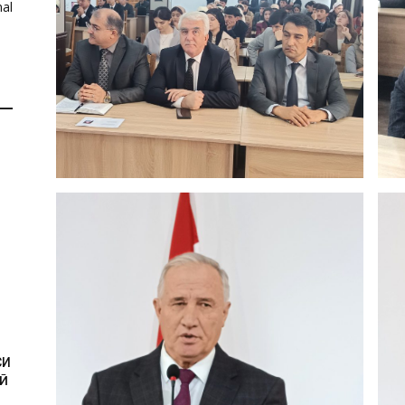
al
И
СИ
Ӣ