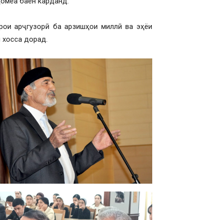
ҷомеа баён карданд.
арои арҷгузорӣ ба арзишҳои миллӣ ва эҳёи
 хосса дорад.