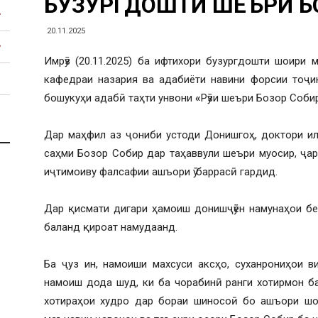
БУЗУРГДОШТИ ШЕЪРИ Б
20.11.2025
Имрӯз (20.11.2025) ба ифтихори бузургдошти шоири
кафедраи назария ва адабиёти навини форсии тоҷи
бошукуҳи адабӣ таҳти унвони
«
Рӯзи шеъри Бозор Соби
Дар маҳфил аз ҷониби устоди Донишгоҳ, доктори и
саҳми Бозор Собир дар таҳаввули шеъри муосир, ҷа
иҷтимоиву фалсафии ашъори ӯ баррасӣ гардид.
Дар қисмати дигари ҳамоиш донишҷӯён намунаҳои б
баланд қироат намудаанд.
Ба ҷуз ин, намоиши махсуси аксҳо, суханрониҳои в
намоиш дода шуд, ки ба чорабинӣ ранги хотирмон 
хотираҳои худро дар бораи шиносоӣ бо ашъори шои