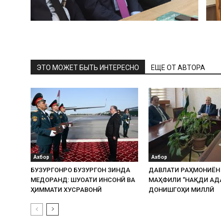
ЭТО МОЖЕТ БЫТЬ ИНТЕРЕСНО
ЕЩЕ ОТ АВТОРА
Ахбор
Ахбор
БУЗУРГОНРО БУЗУРГОН ЗИНДА
ДАВЛАТИ РАҲМОНИЁН
МЕДОРАНД: ШУҶОАТИ ИНСОНӢ ВА
МАҲФИЛИ “НАҚДИ АД
ҲИММАТИ ХУСРАВОНӢ
ДОНИШГОҲИ МИЛЛӢ