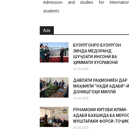
Admission and studies for Internation
students
Ads
БУЗУРГОНРО БУЗУРГОН
ЗИНДА МЕДОРАНД:
ШУҶОАТИ ИНСОНӢ ВА
ҲИММАТИ ХУСРАВОНӢ
22.05.2026
ДАВЛАТИ РАҲМОНИЁН ДАР
МАҲФИЛИ “НАҚДИ АДАБӢ”-
ДОНИШГОҲИ МИЛЛӢ
14.04.2026
РӮНАМОИИ КИТОБИ ИЛМӢ-
АДАБӢ БАХШИДА БА МЕРО
МУШТАРАКИ ФОРСӢ-ТОҶИК
09.02.2026