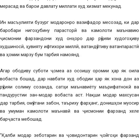
мерасад ва барои давлату миллати худ хизмат мекунад.
Ин масъулияти бузург модаронро вазифадор месозад, ки дар
баробари нигоҳубину парасторӣ ва камолоти маънавию
ҷисмонии фарзандони худ онҳоро дар рӯҳияи худогоҳиву
худшиносӣ, ҳувияту ифтихори миллӣ, ватандӯстиву ватанпарастӣ
ва ҳомии марзу бум тарбия намоянд.
Агар ободиву суботи ҷомеа аз осоишу оромии ҳар як оила
вобаста бошад, дар навбати худ ободии ҳар як хона дон аз
рӯҳияи солиму созанда, сатҳи маънавиёту маърифатнокӣ ва
тандурустии зан-модар вобаста аст. Нақши модар махсусан
дар тарбия, омӯхтани забон, таъриху фарҳанг, донишҳои муосир
ва умуман камолоти маънавӣ ва ҷисмонии фарзанд хеле
барҷаста мебошад.
“Қалби модар зеботарин ва ҷовидонтарин ҷойгоҳи фарзанд