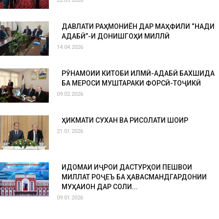
22.05.2026
ДАВЛАТИ РАҲМОНИЁН ДАР МАҲФИЛИ “НАҚДИ
АДАБӢ”-И ДОНИШГОҲИ МИЛЛӢ
14.04.2026
РӮНАМОИИ КИТОБИ ИЛМӢ-АДАБӢ БАХШИДА
БА МЕРОСИ МУШТАРАКИ ФОРСӢ-ТОҶИКӢ
09.02.2026
ҲИКМАТИ СУХАН ВА РИСОЛАТИ ШОИР
21.01.2026
ИДОМАИ ИҶРОИ ДАСТУРҲОИ ПЕШВОИ
МИЛЛАТ РОҶЕЪ БА ҲАВАСМАНДГАРДОНИИ
МУҲАҚҚИҚОН ДАР СОЛИ...
09.01.2026