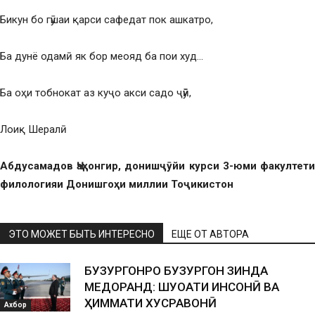
Бикун бо гӯшаи қарси сафедат пок ашкатро,
Ба дунё одамӣ як бор меояд ба пои худ…
Ба оҳи тобнокат аз куҷо акси садо ҷӯӣ,
Лоиқ Шералӣ
Абдусамадов Ҷаҳонгир, донишҷӯйи курси 3-юми факултети
филологияи Донишгоҳи миллии Тоҷикистон
ЭТО МОЖЕТ БЫТЬ ИНТЕРЕСНО
ЕЩЕ ОТ АВТОРА
БУЗУРГОНРО БУЗУРГОН ЗИНДА
МЕДОРАНД: ШУҶОАТИ ИНСОНӢ ВА
ҲИММАТИ ХУСРАВОНӢ
Ахбор