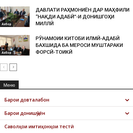
ДАВЛАТИ РАҲМОНИЁН ДАР МАҲФИЛИ
“НАҚДИ АДАБӢ”-И ДОНИШГОҲИ
МИЛЛӢ
Ахбор
РӮНАМОИИ КИТОБИ ИЛМӢ-АДАБӢ
БАХШИДА БА МЕРОСИ МУШТАРАКИ
ФОРСӢ-ТОҶИКӢ
Ахбор
Меню
Барои довталабон
Барои донишҷӯён
Саволҳои имтиҳонҳои тестӣ