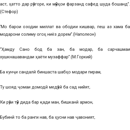
аст, ҳатто дар рӯзгоре, ки мӯйҳои фарзанд сафед шуда бошанд”.
(Стефор)
‘Мо барои озодии миллат ва ободии кишвар, пеш аз хама ба
модарони солиму огоҳ ниёз дорем”.(Наполеон)
“Ҳамду Сано бод ба зан, ба модар, ба сарчашмаи
хушкнашавандаи ҳаёти музаффар”.(М.Горкий)
Ба кунҷи сандалӣ биншаста шабҳо модари пирам,
Ту шояд ҷомаи домодӣ медӯзӣ ба сад нийят,
Ки рӯзи тӯй дида бар қади ман, бишканӣ армон,
Бубинӣ то ба ранги нав, ба ҳусни нав ҷавоният,