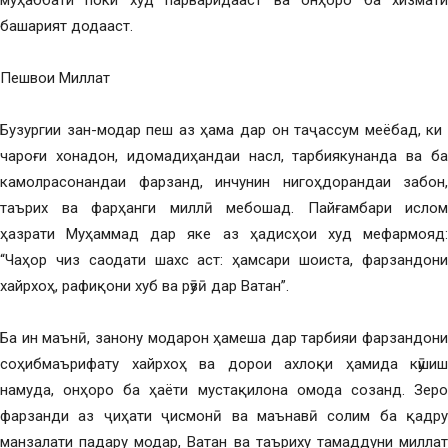
муҳаббати поки худ парваридааст ва онҳоро ба хизмати
башарият додааст.
Пешвои Миллат
Бузургии зан-модар пеш аз ҳама дар он таҷассум меёбад, ки ӯ
чароғи хонадон, идомадиҳандаи насл, тарбиякунанда ва ба
камолрасонандаи фарзанд, инчунин нигоҳдорандаи забон,
таърих ва фарҳанги миллӣ мебошад. Пайғамбари ислом
ҳазрати Муҳаммад дар яке аз ҳадисҳои худ мефармояд:
“Чаҳор чиз саодати шахс аст: ҳамсари шоиста, фарзандони
хайрхоҳ, рафиқони хуб ва рӯзӣ дар Ватан”.
Ба ин маънӣ, занону модарон ҳамеша дар тарбияи фарзандони
соҳибмаърифату хайрхоҳ ва дорои ахлоқи ҳамида кӯшиш
намуда, онҳоро ба ҳаёти мустақилона омода созанд. Зеро
фарзанди аз ҷиҳати ҷисмонӣ ва маънавӣ солим ба қадру
манзалати падару модар, Ватан ва таъриху тамаддуни миллат