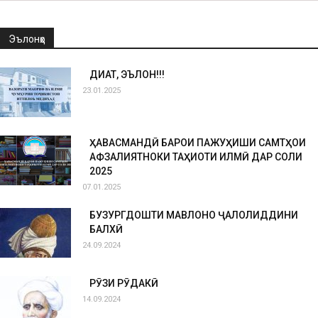
Эълонҳо
ДИҚҚАТ, ЭЪЛОН!!!
23.01.2025
ҲАВАСМАНДӢ БАРОИ ПАЖУҲИШИ САМТҲОИ
АФЗАЛИЯТНОКИ ТАҲҚИҚОТИ ИЛМӢ ДАР СОЛИ
2025
07.01.2025
БУЗУРГДОШТИ МАВЛОНО ҶАЛОЛИДДИНИ
БАЛХӢ
24.09.2024
РӮЗИ РӮДАКӢ
14.09.2024