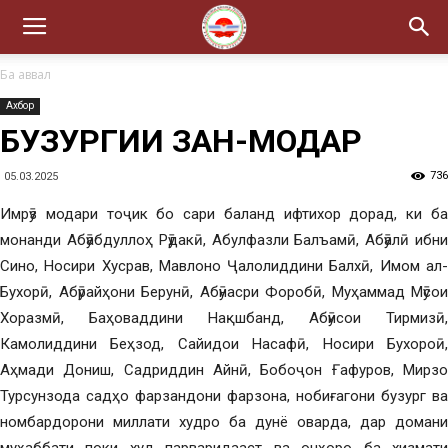
Ба аввал
Ахбор
БУЗУРГИИ ЗАН-МОДАР
736
05.03.2025
Имрӯз модари тоҷик бо сари баланд ифтихор дорад, ки ба
монанди Абӯабдуллоҳ Рӯдакӣ, Абулфазли Балъамӣ, Абӯалӣ ибни
Сино, Носири Хусрав, Мавлоно Ҷалолиддини Балхӣ, Имом ал-
Бухорӣ, Абӯрайҳони Берунӣ, Абӯнасри Форобӣ, Муҳаммад Мӯсои
Хоразмӣ, Баҳоваддини Нақшбанд, Абӯисои Тирмизӣ,
Камолиддини Беҳзод, Сайидои Насафӣ, Носири Бухороӣ,
Аҳмади Дониш, Садриддин Айнӣ, Бобоҷон Ғафуров, Мирзо
Турсунзода садҳо фарзандони фарзона, нобиғагони бузург ва
номбардорони миллати худро ба дунё оварда, дар домани