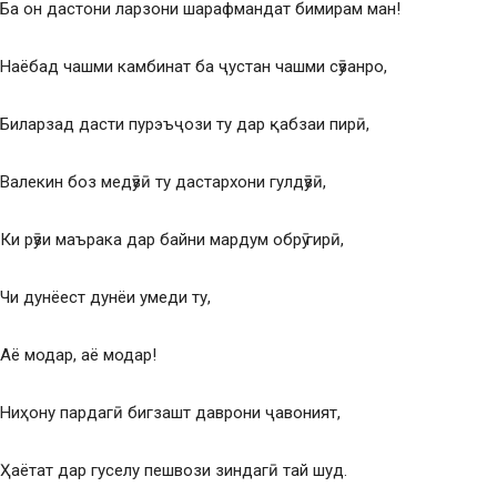
Ба он дастони ларзони шарафмандат бимирам ман!
Наёбад чашми камбинат ба ҷустан чашми сӯзанро,
Биларзад дасти пурэъҷози ту дар қабзаи пирӣ,
Валекин боз медӯзӣ ту дастархони гулдӯзӣ,
Ки рӯзи маърака дар байни мардум обрӯ гирӣ,
Чи дунёест дунёи умеди ту,
Аё модар, аё модар!
Ниҳону пардагӣ бигзашт даврони ҷавоният,
Ҳаётат дар гуселу пешвози зиндагӣ тай шуд.