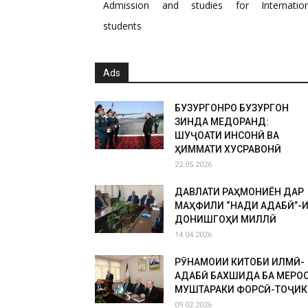
Admission and studies for Internation
students
Ads
БУЗУРГОНРО БУЗУРГОН
ЗИНДА МЕДОРАНД:
ШУҶОАТИ ИНСОНӢ ВА
ҲИММАТИ ХУСРАВОНӢ
22.05.2026
ДАВЛАТИ РАҲМОНИЁН ДАР
МАҲФИЛИ “НАҚДИ АДАБӢ”-
ДОНИШГОҲИ МИЛЛӢ
14.04.2026
РӮНАМОИИ КИТОБИ ИЛМӢ-
АДАБӢ БАХШИДА БА МЕРО
МУШТАРАКИ ФОРСӢ-ТОҶИК
09.02.2026