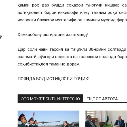
ҳамин роҳ дар рушди соҳаҳои гуногуни кишвар са
истиқлолият барои инкишофи илму таълим роҳи сиф
ислоҳоти бахшҳои мухталифи он заминаи мусоид фаро
Ҳамкасбону шогирдони иззатманд!
И
Дар соли нави таҳсил ва таҷлили 30-юмин солгард
саломатӣ, рӯзгори осоишта ва талошҳои созанда бар
соҳибистиқлол таманно дорам.
ПОЯНДА БОД ИСТИҚЛОЛИ ТОҶИК!
ЭТО МОЖЕТ БЫТЬ ИНТЕРЕСНО
ЕЩЕ ОТ АВТОРА