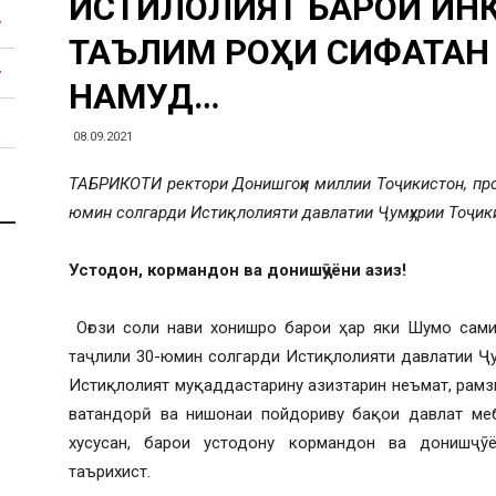
ИСТИҚЛОЛИЯТ БАРОИ И
ТАЪЛИМ РОҲИ СИФАТАН 
НАМУД…
08.09.2021
ТАБРИКОТИ ректори Донишгоҳи миллии Тоҷикистон, про
юмин солгарди Истиқлолияти давлатии Ҷумҳурии Тоҷик
Устодон, кормандон ва донишҷӯёни азиз!
Оғози соли нави хонишро барои ҳар яки Шумо сами
таҷлили 30-юмин солгарди Истиқлолияти давлатии Ҷу
Истиқлолият муқаддастарину азизтарин неъмат, рамз
ватандорӣ ва нишонаи пойдориву бақои давлат меб
хусусан, барои устодону кормандон ва донишҷӯ
таърихист.