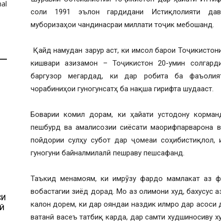
al
соли 1991 эълон гардидани Истиқлолияти дав
муборизаҳои чандинасраи миллати тоҷик мебошанд.
Қайд намудан зарур аст, ки имсол барои Тоҷикистони
кишвари азизамон – Тоҷикистон 20-умин солгар
баргузор мегардад, ки дар робита ба фаъолия
чорабиниҳои гуногунсатҳ ба нақша гирифта шудааст.
Боварии комил дорам, ки ҳайати устодону корма
пешбурд ва амалисозии сиёсати маорифпарварона в
пойдории сулҳу субот дар ҷомеаи соҳибистиқлол, 
И
гуногуни байналмилалӣ пешраву пешсафанд.
Таъкид менамоям, ки имрӯзу фардо мамлакат аз ф
вобастагии зиёд дорад. Мо аз олимони худ, бахусус 
СИ
калон дорем, ки дар ояндаи наздик илмро дар асоси
Ӣ
ватанӣ васеъ татбиқ карда, дар самти худшиносиву х