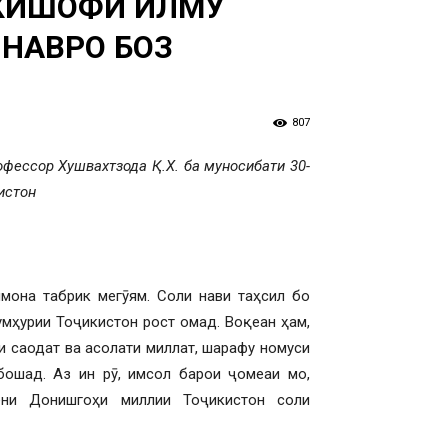
НКИШОФИ ИЛМУ
НАВРО БОЗ
807
фессор Хушвахтзода Қ.Х. ба муносибати 30-
истон
мона табрик мегӯям. Соли нави таҳсил бо
мҳурии Тоҷикистон рост омад. Воқеан ҳам,
и саодат ва асолати миллат, шарафу номуси
ошад. Аз ин рӯ, имсол барои ҷомеаи мо,
ёни Донишгоҳи миллии Тоҷикистон соли