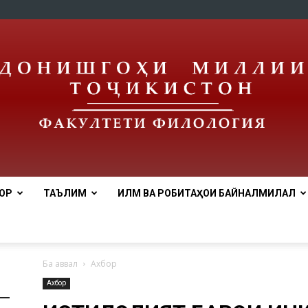
ОР
ТАЪЛИМ
ИЛМ ВА РОБИТАҲОИ БАЙНАЛМИЛАЛӢ
tnu
Ба аввал
Ахбор
Ахбор