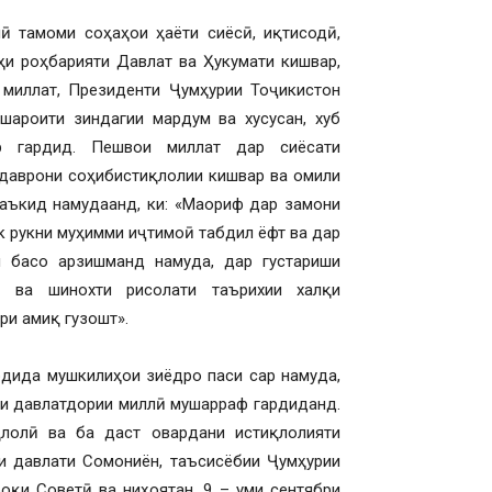
 тамоми соҳаҳои ҳаёти сиёсӣ, иқтисодӣ,
ҳи роҳбарияти Давлат ва Ҳукумати кишвар,
 миллат, Президенти Ҷумҳурии Тоҷикистон
ароити зиндагии мардум ва хусусан, хуб
р гардид. Пешвои миллат дар сиёсати
даврони соҳибистиқлолии кишвар ва омили
таъкид намудаанд, ки: «Маориф дар замони
к рукни муҳимми иҷтимоӣ табдил ёфт ва дар
и басо арзишманд намуда, дар густариши
ӣ ва шинохти рисолати таърихии халқи
ри амиқ гузошт».
рдида мушкилиҳои зиёдро паси сар намуда,
ҳёи давлатдории миллӣ мушарраф гардиданд.
лолӣ ва ба даст овардани истиқлолияти
и давлати Сомониён, таъсисёбии Ҷумҳурии
оқи Советӣ ва ниҳоятан, 9 – уми сентябри