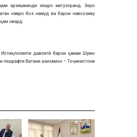
ҳми арзишманди хешро мегузоранд. Зеро
атан навро боз намуд ва барои навсозиву
ҳам овард.
и Истиқлолияти давлатӣ барои ҳамаи Шумо
ои пешрафти Ватани азизамон – Тоҷикистони