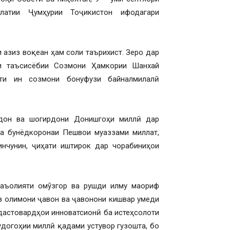
латии Ҷумҳурии Тоҷикистон ифодагари
 азиз воқеан ҳам соли таърихист. Зеро дар
ди таъсисёбии Созмони Ҳамкории Шанхай
ти ин созмони бонуфузи байналмилалӣ
ндон ва шогирдони Донишгоҳи миллӣ дар
а бунёдкоронаи Пешвои муаззами миллат,
инчунин, ҷиҳати иштирок дар чорабиниҳои
аъолияти омӯзгор ва рушди илму маориф
аз олимони ҷавон ва ҷавонони кишвар умеди
 дастовардҳои инноватсионӣ ба истеҳсолоти
удогоҳии миллӣ қадами устувор гузошта, бо