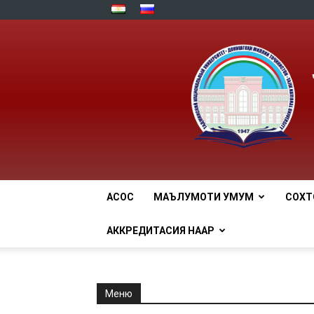
АСОСӢ
МАЪЛУМОТИ УМУМӢ
СОХТ
АККРЕДИТАСИЯ НААР
Меню