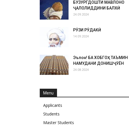
БУЗУРГДОШТИ МАВЛОНО
ҶАЛОЛИДДИНИ БАЛХӢ
24.09.2024
РӮЗИ РӮДАКӢ
14.09.2024
Эълон! БА ХОБГОҲ ТАЪМИН
НАМУДАНИ ДОНИШҶӮЁН
24.08.2024
Menu
Applicants
Students
Master Students