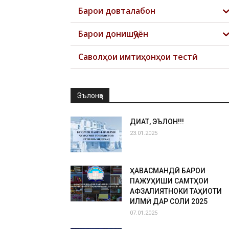
Барои довталабон
Барои донишҷӯён
Саволҳои имтиҳонҳои тестӣ
Эълонҳо
ДИҚҚАТ, ЭЪЛОН!!!
23.01.2025
ҲАВАСМАНДӢ БАРОИ
ПАЖУҲИШИ САМТҲОИ
АФЗАЛИЯТНОКИ ТАҲҚИҚОТИ
ИЛМӢ ДАР СОЛИ 2025
07.01.2025