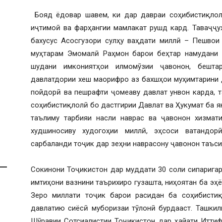
Бояд ёдовар шавем, ки дар давраи соҳибистиқлолӣ
иҷтимоӣ ва фарҳангии мамлакат рушд кард. Таваҷҷу
бахусус Асосгузори сулҳу ваҳдати миллӣ – Пешвои
муҳтарам Эмомалӣ Раҳмон барои беҳтар намудани ш
шудани имкониятҳои илмомӯзии ҷавонон, бешта
давлатдории хеш маорифро аз бахшҳои муҳимтарини 
пойдорӣ ва пешрафти ҷомеаву давлат унвон карда, 
соҳибистиқлолӣ бо дастгирии Давлат ва Ҳукумат ба я
таълиму тарбияи насли наврас ва ҷавонон хизмат
худшиносиву худогоҳии миллӣ, эҳсоси ватандор
сарбаланди тоҷик дар зеҳни наврасону ҷавонон таъси
Сокинони Тоҷикистон дар муддати 30 соли сипарига
имтиҳони вазнини таърихиро гузашта, ниҳоятан ба э
Зеро миллати тоҷик барои расидан ба соҳибистиқ
давлатию сиёсӣ муборизаи тӯлонӣ бурдааст. Ташкил
Шӯравии Сотсиалистии Тоҷикистон дар ҳайати Иттиф