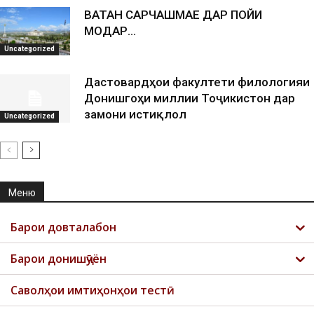
ВАТАН САРЧАШМАЕ ДАР ПОЙИ
МОДАР…
Uncategorized
Дастовардҳои факултети филологияи
Донишгоҳи миллии Тоҷикистон дар
замони истиқлол
Uncategorized
Меню
Барои довталабон
Барои донишҷӯён
Саволҳои имтиҳонҳои тестӣ