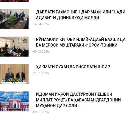
ДАВЛАТИ РАҲМОНИЁН ДАР МАҲФИЛИ “НАҚДИ
АДАБӢ”-И ДОНИШГОҲИ МИЛЛӢ
14.04.2026
РӮНАМОИИ КИТОБИ ИЛМӢ-АДАБӢ БАХШИДА
БА МЕРОСИ МУШТАРАКИ ФОРСӢ-ТОҶИКӢ
09.02.2026
ҲИКМАТИ СУХАН ВА РИСОЛАТИ ШОИР
21.01.2026
ИДОМАИ ИҶРОИ ДАСТУРҲОИ ПЕШВОИ
МИЛЛАТ РОҶЕЪ БА ҲАВАСМАНДГАРДОНИИ
МУҲАҚҚИҚОН ДАР СОЛИ...
09.01.2026