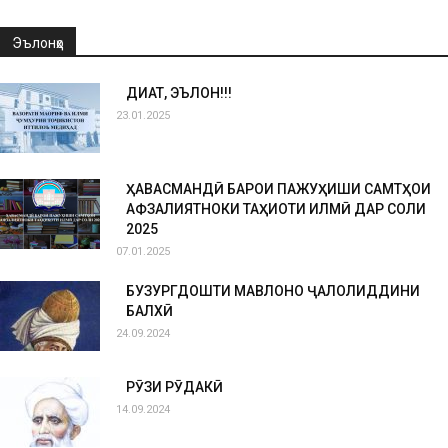
Эълонҳо
ДИҚҚАТ, ЭЪЛОН!!!
23.01.2025
ҲАВАСМАНДӢ БАРОИ ПАЖУҲИШИ САМТҲОИ
АФЗАЛИЯТНОКИ ТАҲҚИҚОТИ ИЛМӢ ДАР СОЛИ
2025
07.01.2025
БУЗУРГДОШТИ МАВЛОНО ҶАЛОЛИДДИНИ
БАЛХӢ
24.09.2024
РӮЗИ РӮДАКӢ
14.09.2024