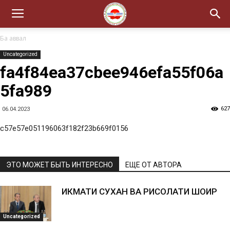
Ба аввал
Uncategorized
fa4f84ea37cbee946efa55f06a
5fa989
627
06.04.2023
c57e57e051196063f182f23b669f0156
ЭТО МОЖЕТ БЫТЬ ИНТЕРЕСНО
ЕЩЕ ОТ АВТОРА
ҲИКМАТИ СУХАН ВА РИСОЛАТИ ШОИР
Uncategorized